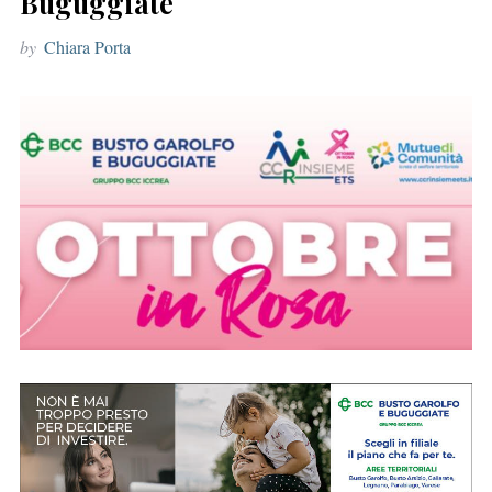
Buguggiate
r
by
Chiara Porta
: