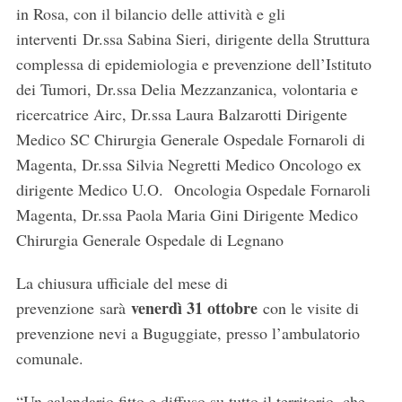
in Rosa, con il bilancio delle attività e gli
interventi Dr.ssa Sabina Sieri, dirigente della Struttura
complessa di epidemiologia e prevenzione dell’Istituto
dei Tumori, Dr.ssa Delia Mezzanzanica, volontaria e
ricercatrice Airc, Dr.ssa Laura Balzarotti Dirigente
Medico SC Chirurgia Generale Ospedale Fornaroli di
Magenta, Dr.ssa Silvia Negretti Medico Oncologo ex
dirigente Medico U.O. Oncologia Ospedale Fornaroli
Magenta, Dr.ssa Paola Maria Gini Dirigente Medico
Chirurgia Generale Ospedale di Legnano
La chiusura ufficiale del mese di
venerdì 31 ottobre
prevenzione sarà
con le visite di
S
prevenzione nevi a Buguggiate, presso l’ambulatorio
e
a
comunale.
r
c
“Un calendario fitto e diffuso su tutto il territorio, che