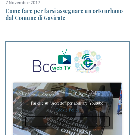
7 Novembre 2017
14
Come fare per farsi assegnare un orto urbano
Ri
dal Comune di Gavirate
f
Fai clic su "Accetto" per abilitare Youtube
Cookie Policy
ACCETTO