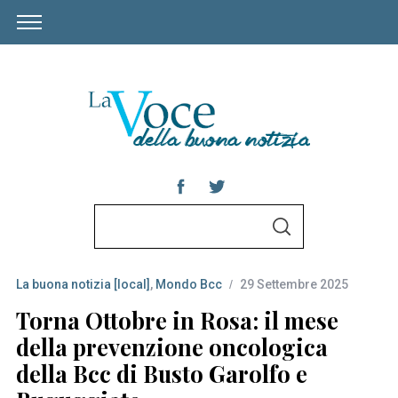
S
S
e
E
A
a
R
C
La buona notizia [local]
,
Mondo Bcc
29 Settembre 2025
r
H
c
Torna Ottobre in Rosa: il mese
h
della prevenzione oncologica
f
della Bcc di Busto Garolfo e
o