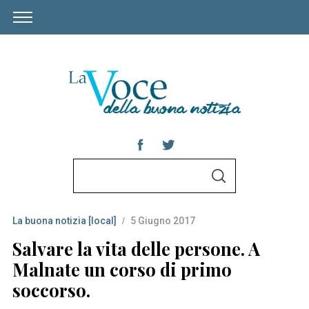
S
S
e
E
A
a
R
C
La buona notizia [local]
5 Giugno 2017
r
H
c
Salvare la vita delle persone. A
h
Malnate un corso di primo
f
soccorso.
o