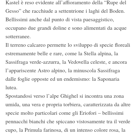
Kastel è reso evidente all’affioramento della “Rupe del
Gesso” che racchiude a settentrione i laghi del Boden.
Bellissimi anche dal punto di vista paesaggistico,
occupano due grandi doline e sono alimentati da acque
S
e
sotterranee.
a
Il terreno calcareo permette lo sviluppo di specie floreali
r
estremamente belle e rare, come la Stella alpina, la
c
Sassifraga verde-azzurra, la Vedovella celeste, e ancora
h
f
l’appariscente Astro alpino, la minuscola Sassifraga
o
dalle foglie opposte ed un endemismo: la Saponaria
r
lutea.
:
Spostandosi verso l’alpe Ghighel si incontra una zona
umida, una vera e propria torbiera, caratterizzata da altre
specie molto particolari come gli Eriofori – bellissimi
pennacchi bianchi che spiccano vistosamente tra il verde
cupo, la Primula farinosa, di un intenso colore rosa, la