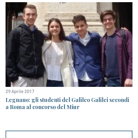
29 Aprile 2017
5 
Legnano: gli studenti del Galileo Galilei secondi
An
a Roma al concorso del Miur
ne
sc