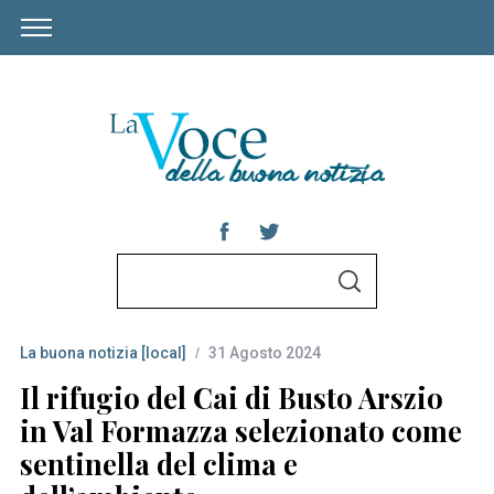
S
S
e
E
A
a
R
C
La buona notizia [local]
31 Agosto 2024
r
H
c
Il rifugio del Cai di Busto Arszio
h
in Val Formazza selezionato come
f
sentinella del clima e
o