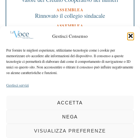
ASSEMBLEA
Rinnovato il collegio sindacale
ASSEMBLEA
Bilancio approvato all’unanimità e 2 milioni
Gestisci Consenso
destinati al territorio
EDITORIALE DIRETTORE
Per fornire le migliori esperienze, utilizziamo tecnologie come i cookie per
Crescere restando riconoscibili
memorizzare e/o accedere alle informazioni del dispositivo. Il consenso a queste
tecnologie ci permetterà di elaborare dati come il comportamento di navigazione o ID
EDITORIALE PRESIDENTE
unici su questo sito. Non acconsentire o ritirare il consenso può influire negativamente
Costruire futuro insieme
su alcune caratteristiche e funzioni.
Gestisci servizi
ACCETTA
COPYRIGHT 2025 LA VOCE |
PRIVACY
&
COOKIE POLICY
DIRETTORE RESPONSABILE:
CHIARA PORTA
| REDAZIONE & GRAFICA:
NEGA
EOIPSO.IT
| EDITORE:
BCC DI BUSTO GAROLFO E BUGUGGIATE
REGISTRAZIONE DEL TRIBUNALE DI MILANO N. 163 DEL 15 MARZO 2004
VISUALIZZA PREFERENZE