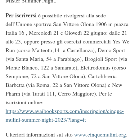
Mister Summer Night.
S
e
Per iscriversi
è possibile rivolgersi alla sede
a
dell’Unione sportiva San Vittore Olona 1906 in piazza
r
Italia 16 , Mercoledì 21 e Giovedì 22 giugno: dalle 21
c
alle 23, oppure presso gli esercizi commerciali Yes We
h
f
Run (corso Matteotti,14 a Castellanza), Demo Sport
o
(via Santa Maria, 54 a Parabiago), Brogioli Sport (via
r
Monte Bianco, 122 a Samarate), Elettrodomus (corso
:
Sempione, 72 a San Vittore Olona), Cartolibreria
Barbetta (via Roma, 22 a San Vittore Olona) e New
Pharm (via Turati 111, Cerro Maggiore). Per le
iscrizioni online:
https://www.avaibooksports.com/inscripcion/cinque-
mulini-summer-night-2023/?lang=it
Ulteriori informazioni sul sito
www.cinquemulini.org
.