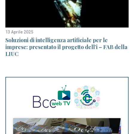
13 Aprile 2025
28
di
Soluzioni di intelligenza artificiale per le
Il
imprese: presentato il progetto dell’i – FAB della
d
LIUC