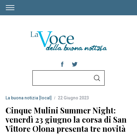
S
S
e
E
A
a
R
C
La buona notizia [local]
22 Giugno 2023
r
H
c
Cinque Mulini Summer Night:
h
venerdì 23 giugno la corsa di San
f
Vittore Olona presenta tre novità
o