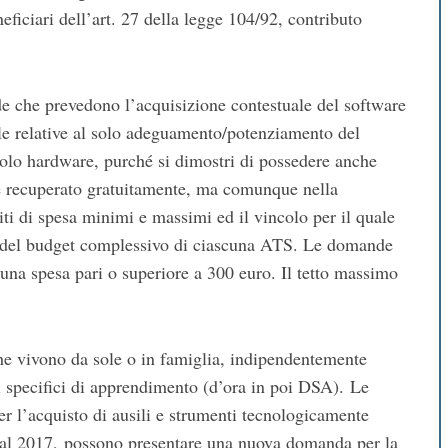
ficiari dell’art. 27 della legge 104/92, contributo
e che prevedono l’acquisizione contestuale del software
le relative al solo adeguamento/potenziamento del
 solo hardware, purché si dimostri di possedere anche
hé recuperato gratuitamente, ma comunque nella
miti di spesa minimi e massimi ed il vincolo per il quale
% del budget complessivo di ciascuna ATS. Le domande
una spesa pari o superiore a 300 euro. Il tetto massimo
che vivono da sole o in famiglia, indipendentemente
bi specifici di apprendimento (d’ora in poi DSA). Le
er l’acquisto di ausili e strumenti tecnologicamente
ti al 2017, possono presentare una nuova domanda per la