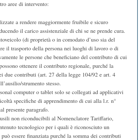
tro aree di intervento:
alizzate a rendere maggiormente fruibile e sicuro
iducendo il carico assistenziale di chi se ne prende cura.
utoveicolo (di proprietà o in comodato d’uso sia del
ire il trasporto della persona nei luoghi di lavoro o di
vamente le persone che beneficiano del contributo di cui
i possono ottenere il contributo regionale, purché la
due contributi (art. 27 della legge 104/92 e art. 4
ll’ausilio/strumento stesso.
rsonal computer o tablet solo se collegati ad applicativi
icoltà specifiche di apprendimento di cui alla l.r. n°
al presente paragrafo.
ausili non riconducibili al Nomenclatore Tariffario,
ontenuto tecnologico per i quali è riconosciuto un
a può essere finanziata purché la somma dei contributi