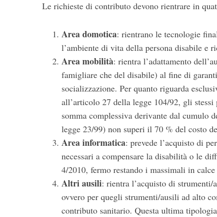
Le richieste di contributo devono rientrare in quat
S
Area domotica
: rientrano le tecnologie fin
e
l’ambiente di vita della persona disabile e r
a
Area mobilità
: rientra l’adattamento dell’a
r
c
famigliare che del disabile) al fine di garant
h
socializzazione. Per quanto riguarda esclusi
f
all’articolo 27 della legge 104/92, gli stess
o
somma complessiva derivante dal cumulo dei 
r
:
legge 23/99) non superi il 70 % del costo de
Area informatica
: prevede l’acquisto di pe
necessari a compensare la disabilità o le diff
4/2010, fermo restando i massimali in calce 
Altri ausili
: rientra l’acquisto di strumenti/
ovvero per quegli strumenti/ausili ad alto c
contributo sanitario. Questa ultima tipologi