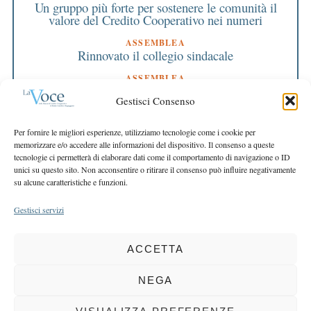
Un gruppo più forte per sostenere le comunità il
valore del Credito Cooperativo nei numeri
ASSEMBLEA
Rinnovato il collegio sindacale
ASSEMBLEA
Bilancio approvato all’unanimità e 2 milioni
Gestisci Consenso
destinati al territorio
EDITORIALE DIRETTORE
Per fornire le migliori esperienze, utilizziamo tecnologie come i cookie per
Crescere restando riconoscibili
memorizzare e/o accedere alle informazioni del dispositivo. Il consenso a queste
tecnologie ci permetterà di elaborare dati come il comportamento di navigazione o ID
EDITORIALE PRESIDENTE
unici su questo sito. Non acconsentire o ritirare il consenso può influire negativamente
Costruire futuro insieme
su alcune caratteristiche e funzioni.
Gestisci servizi
ACCETTA
COPYRIGHT 2025 LA VOCE |
PRIVACY
&
COOKIE POLICY
DIRETTORE RESPONSABILE:
CHIARA PORTA
| REDAZIONE & GRAFICA:
NEGA
EOIPSO.IT
| EDITORE:
BCC DI BUSTO GAROLFO E BUGUGGIATE
REGISTRAZIONE DEL TRIBUNALE DI MILANO N. 163 DEL 15 MARZO 2004