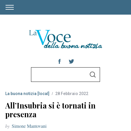
S
S
e
E
A
a
R
C
La buona notizia [local]
28 Febbraio 2022
r
H
c
All’Insubria si è tornati in
h
presenza
f
by
Simone Mantovani
o