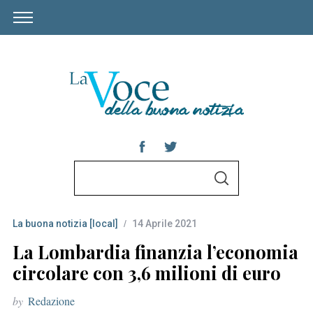
S
S
e
E
A
a
R
C
La buona notizia [local]
14 Aprile 2021
r
H
c
La Lombardia finanzia l’economia
h
circolare con 3,6 milioni di euro
f
by
Redazione
o