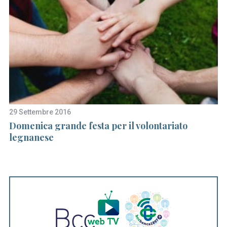
S
29 Settembre 2016
12
e
ti
Domenica grande festa per il volontariato
Sa
a
legnanese
ra
r
S
c
h
f
o
r
: