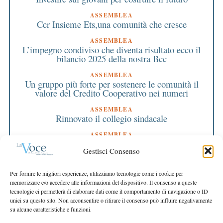
ASSEMBLEA
Ccr Insieme Ets,una comunità che cresce
ASSEMBLEA
L’impegno condiviso che diventa risultato ecco il
bilancio 2025 della nostra Bcc
ASSEMBLEA
Un gruppo più forte per sostenere le comunità il
valore del Credito Cooperativo nei numeri
ASSEMBLEA
Rinnovato il collegio sindacale
ASSEMBLEA
Bilancio approvato all’unanimità e 2 milioni
Gestisci Consenso
destinati al territorio
EDITORIALE DIRETTORE
Per fornire le migliori esperienze, utilizziamo tecnologie come i cookie per
Crescere restando riconoscibili
memorizzare e/o accedere alle informazioni del dispositivo. Il consenso a queste
tecnologie ci permetterà di elaborare dati come il comportamento di navigazione o ID
EDITORIALE PRESIDENTE
unici su questo sito. Non acconsentire o ritirare il consenso può influire negativamente
Costruire futuro insieme
su alcune caratteristiche e funzioni.