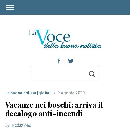
S
S
e
E
A
a
R
C
La buona notizia [global]
9 Agosto 2020
r
H
c
Vacanze nei boschi: arriva il
h
decalogo anti-incendi
f
by
Redazione
o