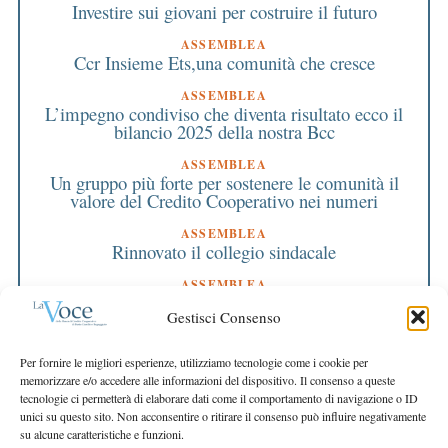
Investire sui giovani per costruire il futuro
ASSEMBLEA
Ccr Insieme Ets,una comunità che cresce
ASSEMBLEA
L’impegno condiviso che diventa risultato ecco il
bilancio 2025 della nostra Bcc
ASSEMBLEA
Un gruppo più forte per sostenere le comunità il
valore del Credito Cooperativo nei numeri
ASSEMBLEA
Rinnovato il collegio sindacale
ASSEMBLEA
Bilancio approvato all’unanimità e 2 milioni
Gestisci Consenso
destinati al territorio
EDITORIALE DIRETTORE
Per fornire le migliori esperienze, utilizziamo tecnologie come i cookie per
Crescere restando riconoscibili
memorizzare e/o accedere alle informazioni del dispositivo. Il consenso a queste
tecnologie ci permetterà di elaborare dati come il comportamento di navigazione o ID
EDITORIALE PRESIDENTE
unici su questo sito. Non acconsentire o ritirare il consenso può influire negativamente
Costruire futuro insieme
su alcune caratteristiche e funzioni.