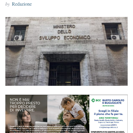
by
Redazione
r
: