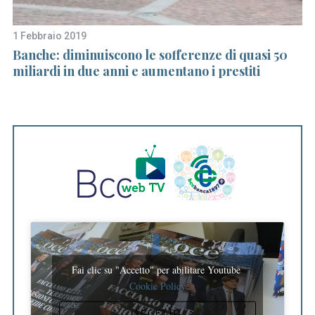
1 Febbraio 2019
21
on
Banche: diminuiscono le sofferenze di quasi 50
I
miliardi in due anni e aumentano i prestiti
M
Fai clic su "Accetto" per abilitare Youtube
Cookie Policy
ACCETTO