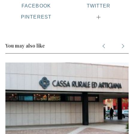
FACEBOOK
TWITTER
PINTEREST
S
e
a
r
You may also like
c
h
f
o
r
: