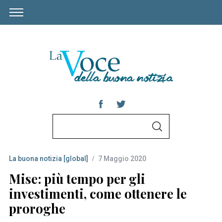
S
S
e
E
A
a
R
C
La buona notizia [global]
7 Maggio 2020
r
H
c
Mise: più tempo per gli
h
investimenti, come ottenere le
f
proroghe
o