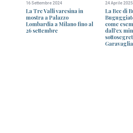
16 Settembre 2024
24 Aprile 2025
La Tre Valli varesina in
La Bcc di B
ale e
mostra a Palazzo
Buguggiate
Lombardia a Milano fino al
come esemp
Varese
26 settembre
dall’ex min
 Bcc
sottosegre
Garavaglia