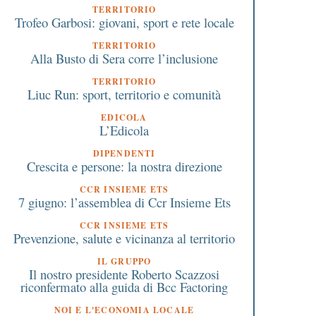
8 Novembre 2024
25 Marzo 2024
TERRITORIO
Trofeo Garbosi: giovani, sport e rete locale
Busto Garolfo: concerto
Promozione della salu
gospel per sostenere il
luoghi di lavoro: prem
TERRITORIO
reparto di ematologia
59 imprese varesine
Alla Busto di Sera corre l’inclusione
dell’Ospedale di Legnano
TERRITORIO
Liuc Run: sport, territorio e comunità
EDICOLA
L’Edicola
DIPENDENTI
Crescita e persone: la nostra direzione
CCR INSIEME ETS
7 giugno: l’assemblea di Ccr Insieme Ets
CCR INSIEME ETS
Prevenzione, salute e vicinanza al territorio
IL GRUPPO
Il nostro presidente Roberto Scazzosi
riconfermato alla guida di Bcc Factoring
NOI E L'ECONOMIA LOCALE