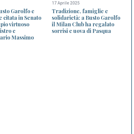
17 Aprile 2025
2
usto Garolfo e
Tradizione, famiglie e
 citata in Senato
solidarietà: a Busto Garolfo
io virtuoso
il Milan Club ha regalato
istro e
sorrisi e uova di Pasqua
tario Massimo