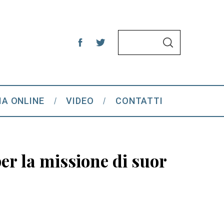
S
S
e
E
A
a
R
C
r
H
c
IA ONLINE
VIDEO
CONTATTI
h
f
o
r
er la missione di suor
: