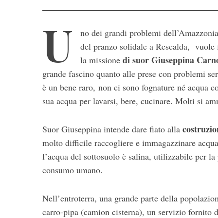
U
no dei grandi problemi dell’Amazzonia 
del pranzo solidale a Rescalda, vuole 
di suor Giuseppina Carno
la missione
grande fascino quanto alle prese con problemi seri
è un bene raro, non ci sono fognature né acqua cor
sua acqua per lavarsi, bere, cucinare. Molti si am
S
e
a
costruzio
Suor Giuseppina intende dare fiato alla
r
molto difficile raccogliere e immagazzinare acqua
c
l’acqua del sottosuolo è salina, utilizzabile per l
h
consumo umano.
f
o
r
Nell’entroterra, una grande parte della popolazion
:
carro-pipa (camion cisterna), un servizio fornito d