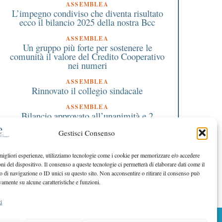
ASSEMBLEA
L’impegno condiviso che diventa risultato
ecco il bilancio 2025 della nostra Bcc
ASSEMBLEA
Un gruppo più forte per sostenere le
comunità il valore del Credito Cooperativo
nei numeri
ASSEMBLEA
Rinnovato il collegio sindacale
ASSEMBLEA
Bilancio approvato all’unanimità e 2
milioni destinati al territorio
Gestisci Consenso
EDITORIALE DIRETTORE
Crescere restando riconoscibili
 migliori esperienze, utilizziamo tecnologie come i cookie per memorizzare e/o accedere
oni del dispositivo. Il consenso a queste tecnologie ci permetterà di elaborare dati come il
EDITORIALE PRESIDENTE
Costruire futuro insieme
di navigazione o ID unici su questo sito. Non acconsentire o ritirare il consenso può
vamente su alcune caratteristiche e funzioni.
i