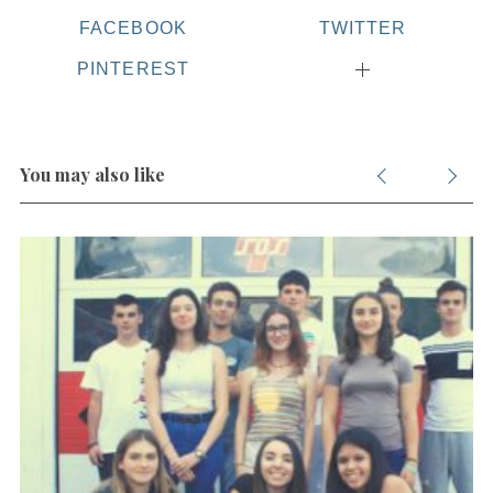
FACEBOOK
TWITTER
PINTEREST
You may also like
S
e
a
r
c
h