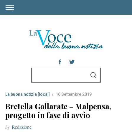
S
S
e
E
A
a
R
C
La buona notizia [local]
16 Settembre 2019
r
H
c
Bretella Gallarate – Malpensa,
h
progetto in fase di avvio
f
by
Redazione
o