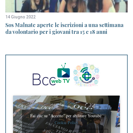
f
o
r
14 Giugno 2022
9 
:
Sos Malnate aperte le iscrizioni a una settimana
Ap
da volontario per i giovani tra 15 e 18 anni
di
Fai clic su "Accetto" per abilitare Youtube
Cookie Policy