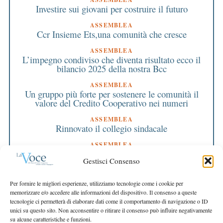
Investire sui giovani per costruire il futuro
ASSEMBLEA
Ccr Insieme Ets,una comunità che cresce
ASSEMBLEA
L’impegno condiviso che diventa risultato ecco il
bilancio 2025 della nostra Bcc
ASSEMBLEA
Un gruppo più forte per sostenere le comunità il
valore del Credito Cooperativo nei numeri
ASSEMBLEA
Rinnovato il collegio sindacale
ASSEMBLEA
Bilancio approvato all’unanimità e 2 milioni
Gestisci Consenso
destinati al territorio
EDITORIALE DIRETTORE
Per fornire le migliori esperienze, utilizziamo tecnologie come i cookie per
Crescere restando riconoscibili
memorizzare e/o accedere alle informazioni del dispositivo. Il consenso a queste
tecnologie ci permetterà di elaborare dati come il comportamento di navigazione o ID
EDITORIALE PRESIDENTE
unici su questo sito. Non acconsentire o ritirare il consenso può influire negativamente
Costruire futuro insieme
su alcune caratteristiche e funzioni.