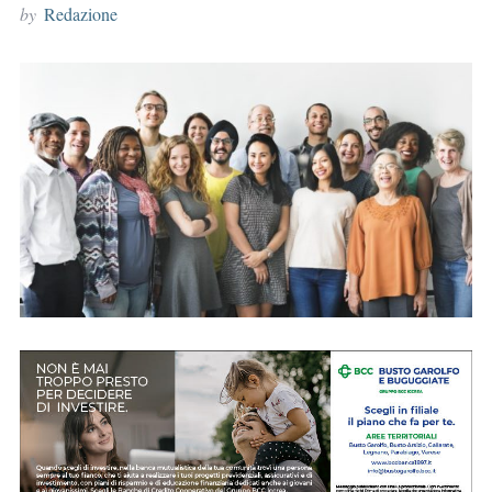
by
Redazione
r
: