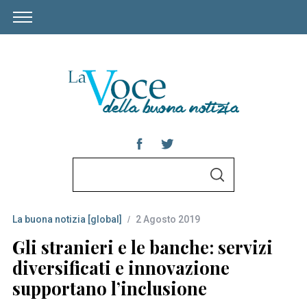
S
S
e
E
A
a
R
C
La buona notizia [global]
2 Agosto 2019
r
H
c
Gli stranieri e le banche: servizi
h
diversificati e innovazione
f
supportano l’inclusione
o