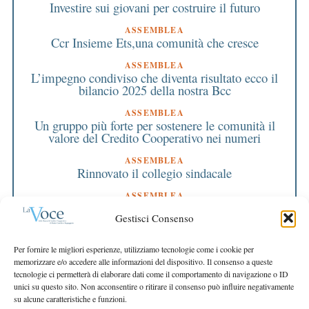
Investire sui giovani per costruire il futuro
ASSEMBLEA
Ccr Insieme Ets,una comunità che cresce
ASSEMBLEA
L’impegno condiviso che diventa risultato ecco il
bilancio 2025 della nostra Bcc
ASSEMBLEA
Un gruppo più forte per sostenere le comunità il
valore del Credito Cooperativo nei numeri
ASSEMBLEA
Rinnovato il collegio sindacale
ASSEMBLEA
Bilancio approvato all’unanimità e 2 milioni
Gestisci Consenso
destinati al territorio
EDITORIALE DIRETTORE
Per fornire le migliori esperienze, utilizziamo tecnologie come i cookie per
Crescere restando riconoscibili
memorizzare e/o accedere alle informazioni del dispositivo. Il consenso a queste
tecnologie ci permetterà di elaborare dati come il comportamento di navigazione o ID
EDITORIALE PRESIDENTE
unici su questo sito. Non acconsentire o ritirare il consenso può influire negativamente
Costruire futuro insieme
su alcune caratteristiche e funzioni.