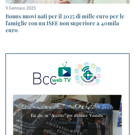
9 Gennaio 2025
21
Bonus nuovi nati per il 2025 di mille euro per le
I 
famiglie con un ISEE non superiore a 40mila
ag
euro
Fai clic su "Accetto" per abilitare Youtube
Cookie Policy
ACCETTO