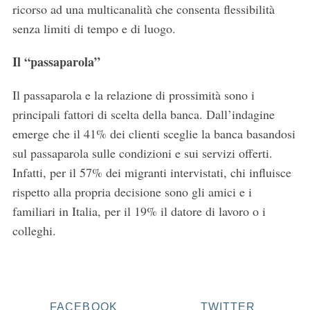
ricorso ad una multicanalità che consenta flessibilità
senza limiti di tempo e di luogo.
Il “passaparola”
Il passaparola e la relazione di prossimità sono i
principali fattori di scelta della banca. Dall’indagine
emerge che il 41% dei clienti sceglie la banca basandosi
sul passaparola sulle condizioni e sui servizi offerti.
Infatti, per il 57% dei migranti intervistati, chi influisce
S
e
rispetto alla propria decisione sono gli amici e i
a
familiari in Italia, per il 19% il datore di lavoro o i
r
colleghi.
c
h
f
o
r
FACEBOOK
TWITTER