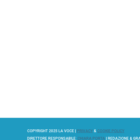
COPYRIGHT 2025 LA VOCE |
PRIVACY
&
COOKIE POLICY
DIRETTORE RESPONSABILE:
CHIARA PORTA
| REDAZIONE & GR