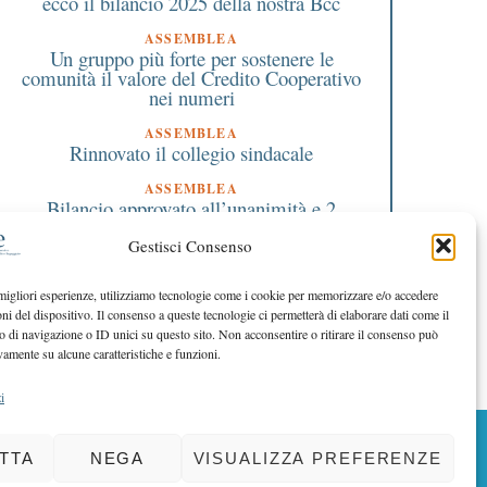
ecco il bilancio 2025 della nostra Bcc
ASSEMBLEA
Un gruppo più forte per sostenere le
comunità il valore del Credito Cooperativo
nei numeri
ASSEMBLEA
Rinnovato il collegio sindacale
ASSEMBLEA
Bilancio approvato all’unanimità e 2
milioni destinati al territorio
Gestisci Consenso
EDITORIALE DIRETTORE
Crescere restando riconoscibili
 migliori esperienze, utilizziamo tecnologie come i cookie per memorizzare e/o accedere
oni del dispositivo. Il consenso a queste tecnologie ci permetterà di elaborare dati come il
EDITORIALE PRESIDENTE
Costruire futuro insieme
di navigazione o ID unici su questo sito. Non acconsentire o ritirare il consenso può
vamente su alcune caratteristiche e funzioni.
i
BACK TO TOP
TTA
NEGA
VISUALIZZA PREFERENZE