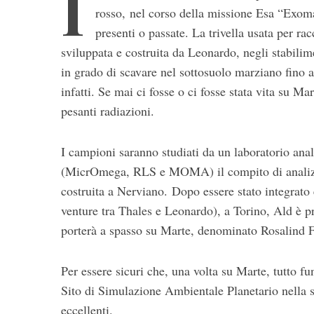
I
rosso, nel corso della missione Esa “Exoma
presenti o passate. La trivella usata per r
sviluppata e costruita da Leonardo, negli stabilim
in grado di scavare nel sottosuolo marziano fino a
infatti. Se mai ci fosse o ci fosse stata vita su Ma
pesanti radiazioni.
S
I campioni saranno studiati da un laboratorio anali
e
(MicrOmega, RLS e MOMA) il compito di analizzar
a
r
costruita a Nerviano. Dopo essere stato integrato
c
venture tra Thales e Leonardo), a Torino, Ald è p
h
porterà a spasso su Marte, denominato Rosalind F
f
o
r
Per essere sicuri che, una volta su Marte, tutto f
:
Sito di Simulazione Ambientale Planetario nella s
eccellenti.