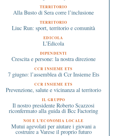
TERRITORIO
Alla Busto di Sera corre l’inclusione
TERRITORIO
Liuc Run: sport, territorio e comunità
0 Gennaio 2024
12 Febbraio 2019
EDICOLA
Nasce Servizi Confindustria
Bando imprese Eco
L’Edicola
Varese
Sostenibili e Sicure in
Lombardia mette a
DIPENDENTI
Crescita e persone: la nostra direzione
disposizione 9 milioni 
euro
CCR INSIEME ETS
7 giugno: l’assemblea di Ccr Insieme Ets
CCR INSIEME ETS
Prevenzione, salute e vicinanza al territorio
IL GRUPPO
Il nostro presidente Roberto Scazzosi
riconfermato alla guida di Bcc Factoring
NOI E L'ECONOMIA LOCALE
Mutui agevolati per aiutare i giovani a
costruire a Varese il proprio futuro