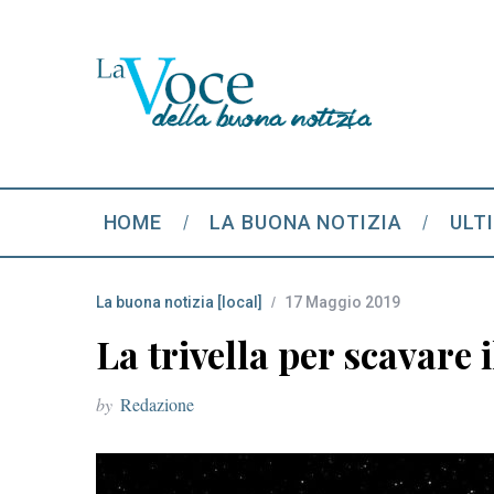
HOME
LA BUONA NOTIZIA
ULT
La buona notizia [local]
17 Maggio 2019
La trivella per scavare 
by
Redazione