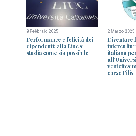
8 Febbraio 2025
2 Marzo 2025
Performance e felicità dei
Diventare 
ento
dipendenti: alla Liuc si
intercultur
rsone
studia come sia possibile
italiana per
all’Univers
ventottesim
corso Filis