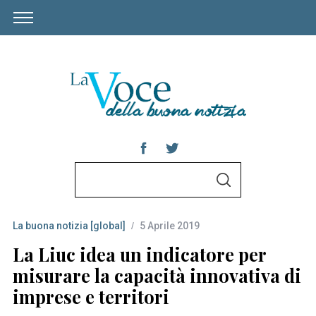
S
S
e
E
A
a
R
C
La buona notizia [global]
5 Aprile 2019
r
H
c
La Liuc idea un indicatore per
h
misurare la capacità innovativa di
f
imprese e territori
o