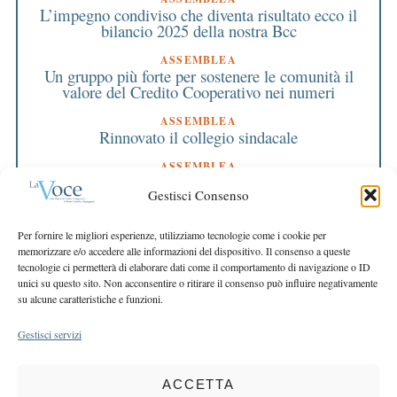
L’impegno condiviso che diventa risultato ecco il
bilancio 2025 della nostra Bcc
ASSEMBLEA
Un gruppo più forte per sostenere le comunità il
valore del Credito Cooperativo nei numeri
ASSEMBLEA
Rinnovato il collegio sindacale
ASSEMBLEA
Bilancio approvato all’unanimità e 2 milioni
Gestisci Consenso
destinati al territorio
EDITORIALE DIRETTORE
Per fornire le migliori esperienze, utilizziamo tecnologie come i cookie per
Crescere restando riconoscibili
memorizzare e/o accedere alle informazioni del dispositivo. Il consenso a queste
tecnologie ci permetterà di elaborare dati come il comportamento di navigazione o ID
EDITORIALE PRESIDENTE
unici su questo sito. Non acconsentire o ritirare il consenso può influire negativamente
Costruire futuro insieme
su alcune caratteristiche e funzioni.
Gestisci servizi
ACCETTA
COPYRIGHT 2025 LA VOCE |
PRIVACY
&
COOKIE POLICY