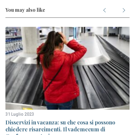
You may also like
31 Luglio 2023
18
na
Disservizi in vacanza: su che cosa si possono
Da
chiedere risarcimenti. Il vademecum di
fi