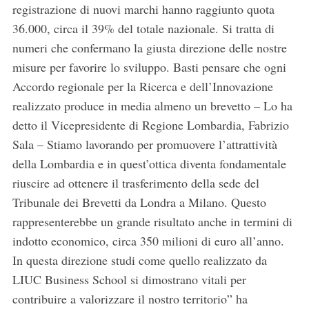
registrazione di nuovi marchi hanno raggiunto quota
36.000, circa il 39% del totale nazionale. Si tratta di
numeri che confermano la giusta direzione delle nostre
misure per favorire lo sviluppo. Basti pensare che ogni
Accordo regionale per la Ricerca e dell’Innovazione
S
realizzato produce in media almeno un brevetto – Lo ha
e
detto il Vicepresidente di Regione Lombardia, Fabrizio
a
r
Sala – Stiamo lavorando per promuovere l’attrattività
c
della Lombardia e in quest’ottica diventa fondamentale
h
riuscire ad ottenere il trasferimento della sede del
f
Tribunale dei Brevetti da Londra a Milano. Questo
o
r
rappresenterebbe un grande risultato anche in termini di
:
indotto economico, circa 350 milioni di euro all’anno.
In questa direzione studi come quello realizzato da
LIUC Business School si dimostrano vitali per
contribuire a valorizzare il nostro territorio” ha