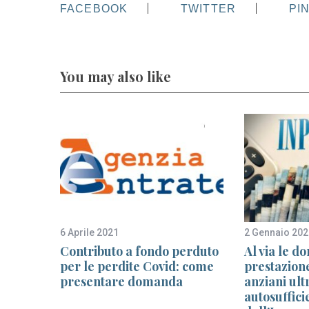
FACEBOOK
TWITTER
PI
You may also like
6 Aprile 2021
2 Gennaio 202
reano
Contributo a fondo perduto
Al via le d
uove
per le perdite Covid: come
prestazion
 uno
presentare domanda
anziani ult
autosufficie