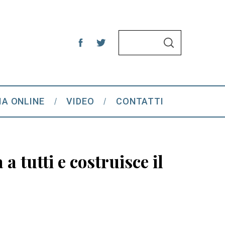
S
S
e
E
A
a
R
C
r
H
c
IA ONLINE
VIDEO
CONTATTI
h
f
o
r
a tutti e costruisce il
: