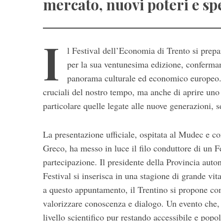
mercato, nuovi poteri e sp
I
l
Festival dell’Economia di Trento
si prepa
per la sua ventunesima edizione, conferma
panorama culturale ed economico europeo. 
cruciali del nostro tempo, ma anche di aprire uno 
particolare quelle legate alle nuove generazioni, s
La presentazione ufficiale, ospitata al
Mudec
e co
S
e
Greco
, ha messo in luce il filo conduttore di un
a
partecipazione. Il presidente della Provincia aut
r
Festival si inserisca in una stagione di grande vital
c
a questo appuntamento, il Trentino si propone co
h
f
valorizzare conoscenza e dialogo. Un evento che, 
o
livello scientifico pur restando accessibile e popo