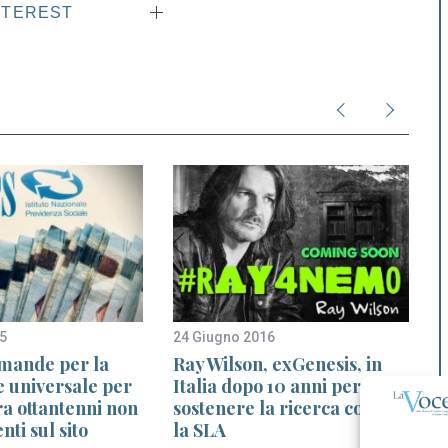
NTEREST
5
24 Giugno 2016
2
omande per la
Ray Wilson, exGenesis, in
e universale per
Italia dopo 10 anni per
ra ottantenni non
sostenere la ricerca contro
nti sul sito
la SLA