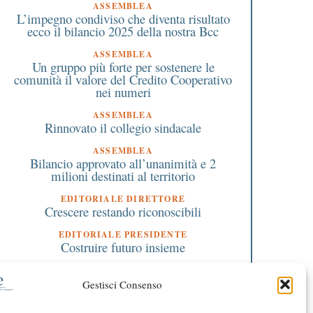
ASSEMBLEA
L’impegno condiviso che diventa risultato
ecco il bilancio 2025 della nostra Bcc
ASSEMBLEA
Un gruppo più forte per sostenere le
comunità il valore del Credito Cooperativo
nei numeri
ASSEMBLEA
Rinnovato il collegio sindacale
ASSEMBLEA
Bilancio approvato all’unanimità e 2
milioni destinati al territorio
EDITORIALE DIRETTORE
Crescere restando riconoscibili
EDITORIALE PRESIDENTE
1 Gennaio 2023
10 Febbraio 2018
Costruire futuro insieme
Bonus 200 e bonus 150:
Lo spesometro diventa
aperte le procedure per
semplice per le impre
richiedere il riesame per gli
Cosa è cambiato.
Gestisci Consenso
autonomi e i professionisti