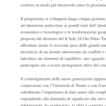
r
evolvere in modo più favorevole entro la prossima
:
Il programma si svilupperà lungo cinque giornate d
un’attenzione particolare ai grandi temi dell’attual
economico e tecnologico e le trasformazioni geopol
proposta dal direttore del
Il Sole 24 Ore
Fabio Ta
affrontare anche il crescente peso delle grandi mul
incertezze di un mondo attraversato da conflitti e 
introduce un elemento di equilibrio: uno sguardo 
partecipare ma a essere protagonisti attivi del con
Il coinvolgimento delle nuove generazioni rappresent
connessione con l’
Università di Trento
e con il tes
sottolineato l’importanza di dare senso alla compl
rispondendo alla domanda di significato che arriv
informazioni, ha evidenziato, la sfida è costruire