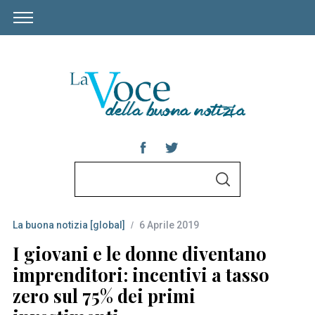
S
S
e
E
A
a
R
C
La buona notizia [global]
6 Aprile 2019
r
H
c
I giovani e le donne diventano
h
imprenditori: incentivi a tasso
f
zero sul 75% dei primi
o