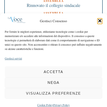
ASSEMBLEA
Rinnovato il collegio sindacale
ASSEMBLEA
Bilancio approvato all’unanimità e 2 milioni
Gestisci Consenso
destinati al territorio
EDITORIALE DIRETTORE
Per fornire le migliori esperienze, utilizziamo tecnologie come i cookie per
Crescere restando riconoscibili
memorizzare e/o accedere alle informazioni del dispositivo. Il consenso a queste
tecnologie ci permetterà di elaborare dati come il comportamento di navigazione o ID
EDITORIALE PRESIDENTE
unici su questo sito. Non acconsentire o ritirare il consenso può influire negativamente
Costruire futuro insieme
su alcune caratteristiche e funzioni.
Gestisci servizi
ACCETTA
COPYRIGHT 2025 LA VOCE |
PRIVACY
&
COOKIE POLICY
DIRETTORE RESPONSABILE:
CHIARA PORTA
| REDAZIONE & GRAFICA:
NEGA
EOIPSO.IT
| EDITORE:
BCC DI BUSTO GAROLFO E BUGUGGIATE
REGISTRAZIONE DEL TRIBUNALE DI MILANO N. 163 DEL 15 MARZO 2004
VISUALIZZA PREFERENZE
BACK TO TOP
Cookie Policy
Privacy Policy