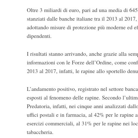
Oltre 3 miliardi di euro, pari ad una media di 64
stanziati dalle banche italiane tra il 2013 al 2017, 
adottando misure di protezione più moderne ed effi
dipendenti.
I risultati stanno arrivando, anche grazie alla sem
informazioni con le Forze dell’Ordine, come confer
S
2013 al 2017, infatti, le rapine allo sportello den
e
a
r
L’andamento positivo, registrato nel settore banc
c
esposti al fenomeno delle rapine. Secondo l’ultim
h
Predatoria, infatti, nei cinque anni analizzati dall
f
uffici postali e in farmacia, al 42% per le rapine a
o
r
esercizi commerciali, al 31% per le rapine nei loc
:
tabaccheria.