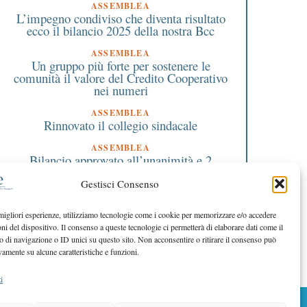
ASSEMBLEA
L’impegno condiviso che diventa risultato
ecco il bilancio 2025 della nostra Bcc
ASSEMBLEA
Un gruppo più forte per sostenere le
comunità il valore del Credito Cooperativo
nei numeri
ASSEMBLEA
Rinnovato il collegio sindacale
ASSEMBLEA
Bilancio approvato all’unanimità e 2
milioni destinati al territorio
Gestisci Consenso
EDITORIALE DIRETTORE
Crescere restando riconoscibili
 migliori esperienze, utilizziamo tecnologie come i cookie per memorizzare e/o accedere
oni del dispositivo. Il consenso a queste tecnologie ci permetterà di elaborare dati come il
EDITORIALE PRESIDENTE
Costruire futuro insieme
di navigazione o ID unici su questo sito. Non acconsentire o ritirare il consenso può
vamente su alcune caratteristiche e funzioni.
i