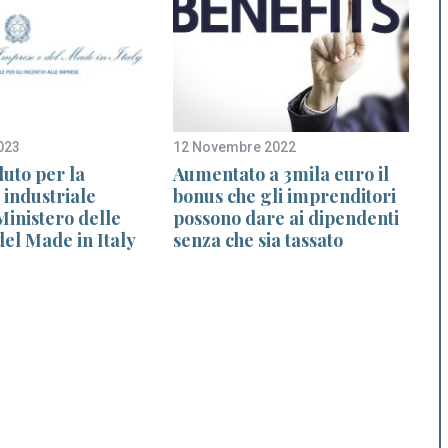
023
12 Novembre 2022
2
uto per la
Aumentato a 3mila euro il
A
 industriale
bonus che gli imprenditori
Ministero delle
possono dare ai dipendenti
d
el Made in Italy
senza che sia tassato