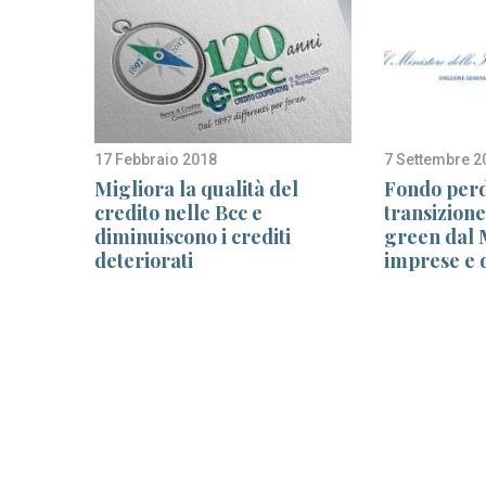
17 Febbraio 2018
7 Settembre 2
mila
Migliora la qualità del
Fondo perd
ity dei
credito nelle Bcc e
transizione
diminuiscono i crediti
green dal 
deteriorati
imprese e d