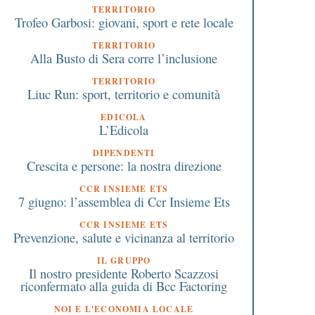
TERRITORIO
Trofeo Garbosi: giovani, sport e rete locale
TERRITORIO
Alla Busto di Sera corre l’inclusione
TERRITORIO
Liuc Run: sport, territorio e comunità
5 Luglio 2026
16 Novembre 2018
EDICOLA
dozioni: l’invito a crederci
Come chiedere la
L’Edicola
di Luca Trapanese, oltre le
restituzione dei conti
ifficoltà e la burocrazia
dormienti. C’è tempo f
DIPENDENTI
Crescita e persone: la nostra direzione
fine novembre.
CCR INSIEME ETS
7 giugno: l’assemblea di Ccr Insieme Ets
CCR INSIEME ETS
Prevenzione, salute e vicinanza al territorio
IL GRUPPO
Il nostro presidente Roberto Scazzosi
riconfermato alla guida di Bcc Factoring
NOI E L'ECONOMIA LOCALE