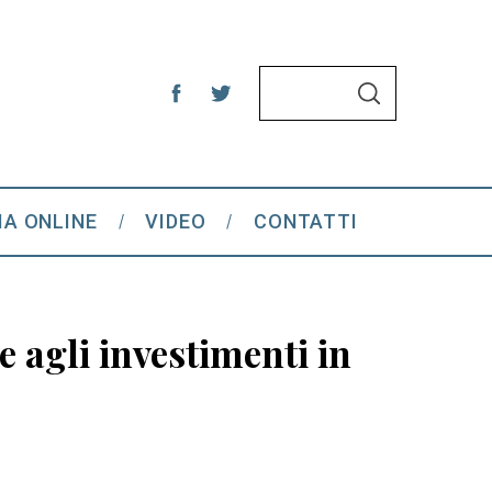
S
S
e
E
A
a
R
C
r
H
c
IA ONLINE
VIDEO
CONTATTI
h
f
o
r
 agli investimenti in
: