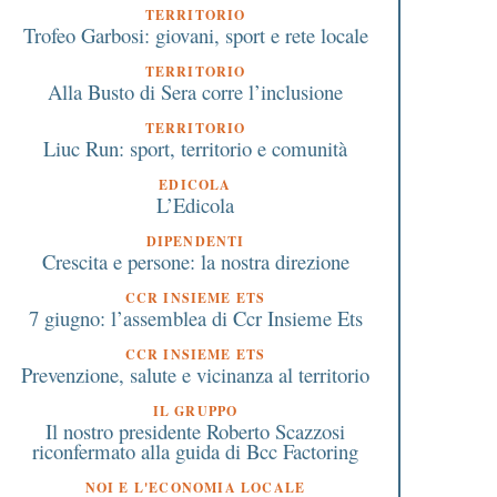
TERRITORIO
Trofeo Garbosi: giovani, sport e rete locale
TERRITORIO
Alla Busto di Sera corre l’inclusione
TERRITORIO
Liuc Run: sport, territorio e comunità
EDICOLA
L’Edicola
 Ottobre 2019
19 Marzo 2025
DIPENDENTI
Crescita e persone: la nostra direzione
ISA: si può spiegare un
Festa del Papà: conge
punteggio basso nelle note
paternità utilizzato da
CCR INSIEME ETS
7 giugno: l’assemblea di Ccr Insieme Ets
aggiuntive. Lo chiarisce
padri su cinque in Ital
l’Agenzia delle Entrate
CCR INSIEME ETS
Prevenzione, salute e vicinanza al territorio
IL GRUPPO
Il nostro presidente Roberto Scazzosi
riconfermato alla guida di Bcc Factoring
NOI E L'ECONOMIA LOCALE