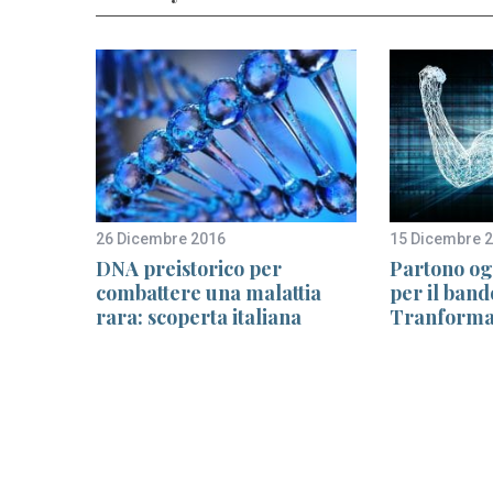
26 Dicembre 2016
15 Dicembre 
oltre 2
DNA preistorico per
Partono og
ti e
combattere una malattia
per il band
n line
rara: scoperta italiana
Tranforma