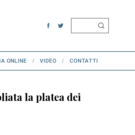
S
S
e
E
A
a
R
C
r
H
c
IA ONLINE
VIDEO
CONTATTI
h
f
o
r
liata la platea dei
: