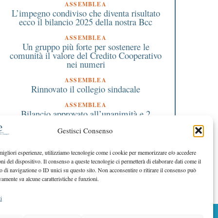
ASSEMBLEA
L’impegno condiviso che diventa risultato
ecco il bilancio 2025 della nostra Bcc
ASSEMBLEA
Un gruppo più forte per sostenere le
comunità il valore del Credito Cooperativo
nei numeri
ASSEMBLEA
Rinnovato il collegio sindacale
ASSEMBLEA
Bilancio approvato all’unanimità e 2
milioni destinati al territorio
Gestisci Consenso
EDITORIALE DIRETTORE
Crescere restando riconoscibili
 migliori esperienze, utilizziamo tecnologie come i cookie per memorizzare e/o accedere
oni del dispositivo. Il consenso a queste tecnologie ci permetterà di elaborare dati come il
EDITORIALE PRESIDENTE
Costruire futuro insieme
di navigazione o ID unici su questo sito. Non acconsentire o ritirare il consenso può
vamente su alcune caratteristiche e funzioni.
i