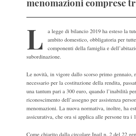
menomazioni comprese tra i
L
a legge di bilancio 2019 ha esteso la tut
ambito domestico, obbligatoria per tutte 
componenti della famiglia e dell’abitazi
subordinazione.
S
e
Le novità, in vigore dallo scorso primo gennaio, 
a
necessario per la costituzione della rendita, pass
r
una tantum pari a 300 euro, quando l’inabilità pe
c
riconoscimento dell’assegno per assistenza persona
h
f
menomazioni. La nuova normativa, inoltre, ha estes
o
assicurativa, che ora si applica alle persone tra i 
r
:
Come chiarito dalla circolare Inail n. 2 del 22 gen