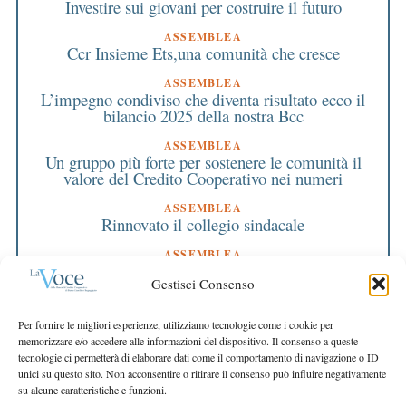
Investire sui giovani per costruire il futuro
ASSEMBLEA
Ccr Insieme Ets,una comunità che cresce
ASSEMBLEA
L’impegno condiviso che diventa risultato ecco il
bilancio 2025 della nostra Bcc
ASSEMBLEA
Un gruppo più forte per sostenere le comunità il
valore del Credito Cooperativo nei numeri
ASSEMBLEA
Rinnovato il collegio sindacale
ASSEMBLEA
Bilancio approvato all’unanimità e 2 milioni
Gestisci Consenso
destinati al territorio
EDITORIALE DIRETTORE
Per fornire le migliori esperienze, utilizziamo tecnologie come i cookie per
Crescere restando riconoscibili
memorizzare e/o accedere alle informazioni del dispositivo. Il consenso a queste
tecnologie ci permetterà di elaborare dati come il comportamento di navigazione o ID
EDITORIALE PRESIDENTE
unici su questo sito. Non acconsentire o ritirare il consenso può influire negativamente
Costruire futuro insieme
su alcune caratteristiche e funzioni.