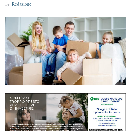
by
Redazione
r
: