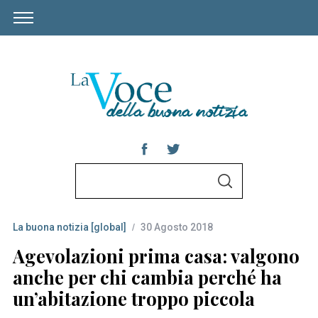
S
S
e
E
A
a
R
C
La buona notizia [global]
30 Agosto 2018
r
H
c
Agevolazioni prima casa: valgono
h
anche per chi cambia perché ha
f
un’abitazione troppo piccola
o