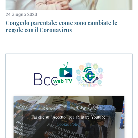
f
o
24 Giugno 2020
3 
r
Congedo parentale: come sono cambiate le
C
:
regole con il Coronavirus
cr
Fai clic su "Accetto" per abilitare Youtube
Cookie Policy
ACCETTO