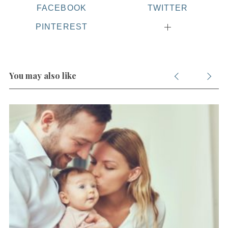
FACEBOOK
TWITTER
PINTEREST
You may also like
S
e
a
r
c
h