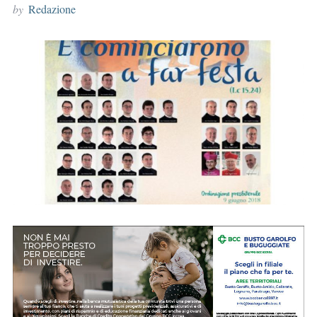
by
Redazione
r
: