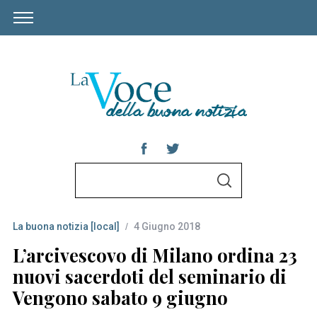
S
S
e
E
A
a
R
C
La buona notizia [local]
4 Giugno 2018
r
H
c
L’arcivescovo di Milano ordina 23
h
nuovi sacerdoti del seminario di
f
Vengono sabato 9 giugno
o