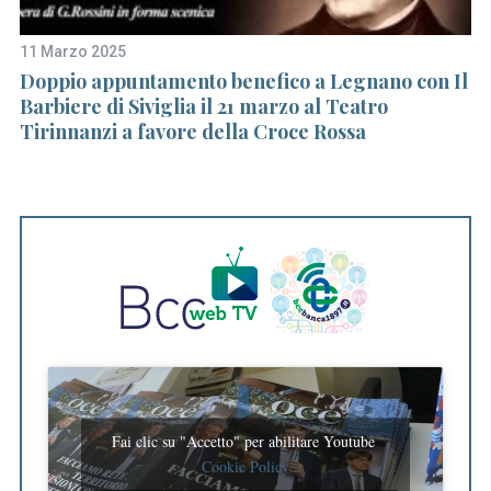
f
o
11 Marzo 2025
28
r
Doppio appuntamento benefico a Legnano con Il
A 
:
Barbiere di Siviglia il 21 marzo al Teatro
fe
Tirinnanzi a favore della Croce Rossa
s
B
Fai clic su "Accetto" per abilitare Youtube
Cookie Policy