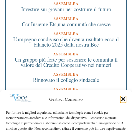
ASSEMBLEA
Investire sui giovani per costruire il futuro
ASSEMBLEA
Ccr Insieme Ets,una comunità che cresce
ASSEMBLEA
L’impegno condiviso che diventa risultato ecco il
bilancio 2025 della nostra Bcc
ASSEMBLEA
Un gruppo più forte per sostenere le comunità il
valore del Credito Cooperativo nei numeri
ASSEMBLEA
Rinnovato il collegio sindacale
ASSEMBLEA
Bilancio approvato all’unanimità e 2 milioni
Gestisci Consenso
destinati al territorio
EDITORIALE DIRETTORE
Per fornire le migliori esperienze, utilizziamo tecnologie come i cookie per
Crescere restando riconoscibili
memorizzare e/o accedere alle informazioni del dispositivo. Il consenso a queste
tecnologie ci permetterà di elaborare dati come il comportamento di navigazione o ID
EDITORIALE PRESIDENTE
unici su questo sito. Non acconsentire o ritirare il consenso può influire negativamente
Costruire futuro insieme