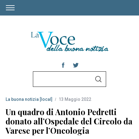
S
S
e
E
A
a
R
C
La buona notizia [local]
13 Maggio 2022
r
H
c
Un quadro di Antonio Pedretti
h
donato all’Ospedale del Circolo da
f
Varese per l’Oncologia
o