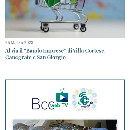
25 Marzo 2023
19
Al via il “Bando Imprese” di Villa Cortese,
In
Canegrate e San Giorgio
s