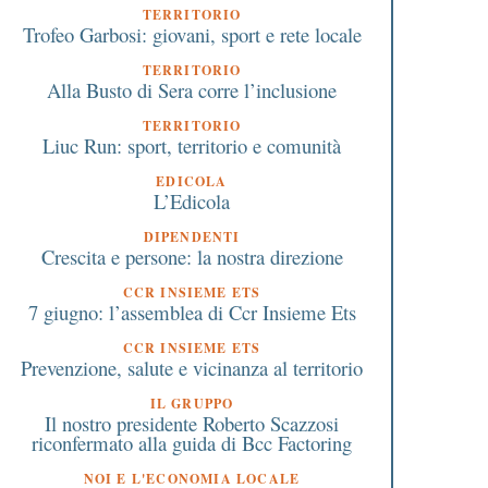
TERRITORIO
Trofeo Garbosi: giovani, sport e rete locale
TERRITORIO
Alla Busto di Sera corre l’inclusione
3 Gennaio 2020
17 Luglio 2026
TERRITORIO
Auto o furgone nuovo:
Busto in Piazza, cena s
Liuc Run: sport, territorio e comunità
quanto si risparmia con gli
le stelle e musica il 17 
incentivi della Lombardia
a Busto Garolfo
EDICOLA
L’Edicola
DIPENDENTI
Crescita e persone: la nostra direzione
CCR INSIEME ETS
7 giugno: l’assemblea di Ccr Insieme Ets
CCR INSIEME ETS
Prevenzione, salute e vicinanza al territorio
IL GRUPPO
Il nostro presidente Roberto Scazzosi
riconfermato alla guida di Bcc Factoring
NOI E L'ECONOMIA LOCALE