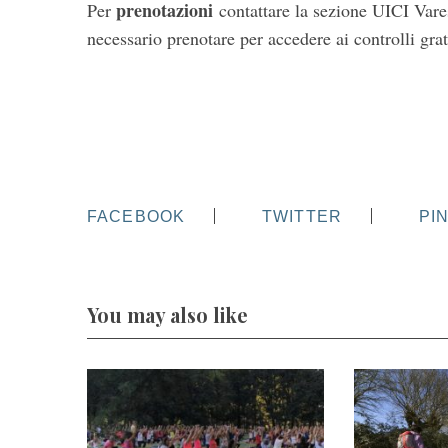
prenotazioni
Per
c
ontattare la sezione UICI Var
necessario prenotare per accedere ai controlli grat
FACEBOOK
TWITTER
PI
You may also like