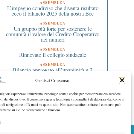
ASSEMBLEA
L’impegno condiviso che diventa risultato
ecco il bilancio 2025 della nostra Bcc
ASSEMBLEA
Un gruppo più forte per sostenere le
comunità il valore del Credito Cooperativo
nei numeri
ASSEMBLEA
Rinnovato il collegio sindacale
ASSEMBLEA
Bilancio approvato all’unanimità e 2
milioni destinati al territorio
Gestisci Consenso
EDITORIALE DIRETTORE
Crescere restando riconoscibili
 migliori esperienze, utilizziamo tecnologie come i cookie per memorizzare e/o accedere
oni del dispositivo. Il consenso a queste tecnologie ci permetterà di elaborare dati come il
EDITORIALE PRESIDENTE
Costruire futuro insieme
di navigazione o ID unici su questo sito. Non acconsentire o ritirare il consenso può
vamente su alcune caratteristiche e funzioni.
i