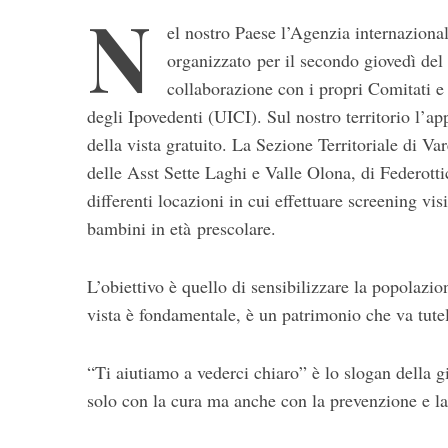
N
el nostro Paese l’Agenzia internazional
organizzato per il secondo giovedì de
collaborazione con i propri Comitati e l
degli Ipovedenti (UICI). Sul nostro territorio l’a
della vista gratuito.
La Sezione Territoriale di Var
delle Asst Sette Laghi e Valle Olona, di Federotti
differenti locazioni in cui effettuare screening vis
S
bambini in età
prescolare.
e
a
r
L’obiettivo è quello di sensibilizzare la popolazio
c
vista è fondamentale, è un patrimonio che va tute
h
f
“Ti aiutiamo a vederci chiaro” è lo slogan della g
o
r
solo con la cura ma anche con la prevenzione e la 
: