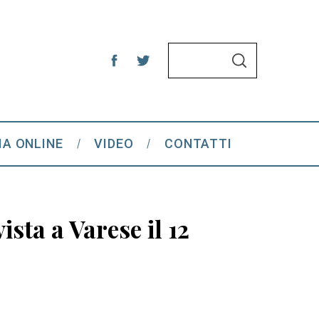
S
S
e
E
A
a
R
C
r
H
c
IA ONLINE
VIDEO
CONTATTI
h
f
o
r
sta a Varese il 12
: