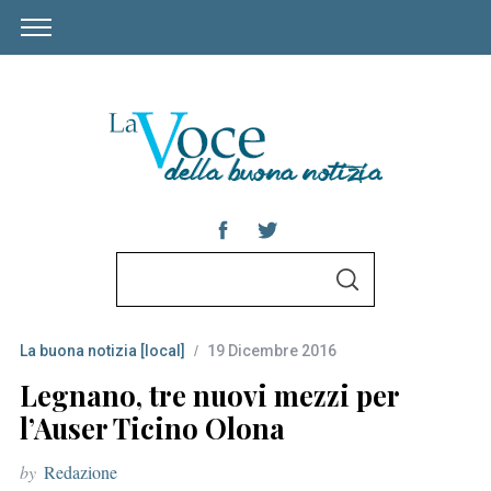
S
S
e
E
A
a
R
C
La buona notizia [local]
19 Dicembre 2016
r
H
c
Legnano, tre nuovi mezzi per
h
l’Auser Ticino Olona
f
by
Redazione
o