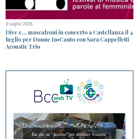
3 Luglio 2026
25
Dive e… mascalzoni in concerto a Castellanza il 4
L
o
luglio per Donne In•Canto con Sara Cappelletti
a
Acoustic Trio
co
Fai clic su "Accetto" per abilitare Youtube