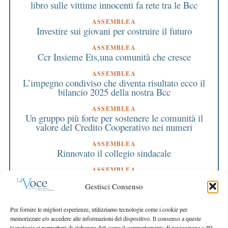
libro sulle vittime innocenti fa rete tra le Bcc
ASSEMBLEA
Investire sui giovani per costruire il futuro
ASSEMBLEA
Ccr Insieme Ets,una comunità che cresce
ASSEMBLEA
L’impegno condiviso che diventa risultato ecco il
bilancio 2025 della nostra Bcc
ASSEMBLEA
Un gruppo più forte per sostenere le comunità il
valore del Credito Cooperativo nei numeri
ASSEMBLEA
Rinnovato il collegio sindacale
ASSEMBLEA
Bilancio approvato all’unanimità e 2 milioni
Gestisci Consenso
destinati al territorio
EDITORIALE DIRETTORE
Per fornire le migliori esperienze, utilizziamo tecnologie come i cookie per
Crescere restando riconoscibili
memorizzare e/o accedere alle informazioni del dispositivo. Il consenso a queste
tecnologie ci permetterà di elaborare dati come il comportamento di navigazione o ID