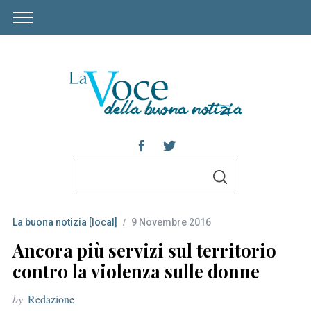
S
S
e
E
A
a
R
C
La buona notizia [local]
9 Novembre 2016
r
H
c
Ancora più servizi sul territorio
h
contro la violenza sulle donne
f
by
Redazione
o