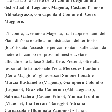
51 comuni degli ambiti
nato dal lavoro di rete dei
distrettuali di Legnano, Magenta, Castano Primo e
Abbiategrasso, con capofila il Comune di Cerro
Maggiore.
L’incontro, avvenuto a Magenta, fra i rappresentanti dei
Piani di Zona e delle amministrazioni del territorio
(foto) è stata l’occasione per confrontarsi sulle azioni da
mettere in campo nei prossimi mesi e avviare
ufficialmente la fase 2 della Rete. Presenti, oltre alla
Piera Mercedes Landoni
responsabile istituzionale
Simone Lonati e
(Cerro Maggiore), gli assessori
Marzia Bastianello
Giampiero Colombo
(Magenta),
Graziella Cameroni
(Legnano),
(Abbiategrasso),
Sabrina Galera
Monica Frontini
(Castano Primo),
Lia Ferrari
Adriana
(Vittuone),
(Bareggio)
Carnazzola
Illuminata Zappino
e
(Arluno),