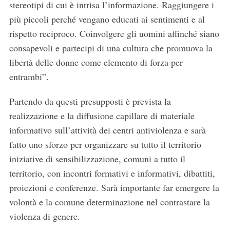
stereotipi di cui è intrisa l’informazione. Raggiungere i
più piccoli perché vengano educati ai sentimenti e al
rispetto reciproco. Coinvolgere gli uomini affinché siano
S
consapevoli e partecipi di una cultura che promuova la
e
libertà delle donne come elemento di forza per
a
r
entrambi”.
c
h
Partendo da questi presupposti è prevista la
f
realizzazione e la diffusione capillare di materiale
o
informativo sull’attività dei centri antiviolenza e sarà
r
fatto uno sforzo per organizzare su tutto il territorio
:
iniziative di sensibilizzazione, comuni a tutto il
territorio, con incontri formativi e informativi, dibattiti,
proiezioni e conferenze. Sarà importante far emergere la
volontà e la comune determinazione nel contrastare la
violenza di genere.