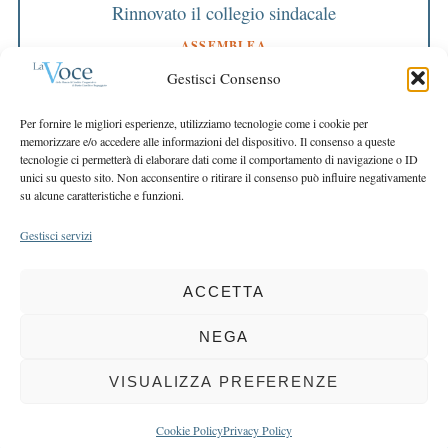
Rinnovato il collegio sindacale
ASSEMBLEA
Bilancio approvato all’unanimità e 2 milioni
Gestisci Consenso
destinati al territorio
EDITORIALE DIRETTORE
Per fornire le migliori esperienze, utilizziamo tecnologie come i cookie per
Crescere restando riconoscibili
memorizzare e/o accedere alle informazioni del dispositivo. Il consenso a queste
tecnologie ci permetterà di elaborare dati come il comportamento di navigazione o ID
EDITORIALE PRESIDENTE
unici su questo sito. Non acconsentire o ritirare il consenso può influire negativamente
Costruire futuro insieme
su alcune caratteristiche e funzioni.
Gestisci servizi
ACCETTA
COPYRIGHT 2025 LA VOCE |
PRIVACY
&
COOKIE POLICY
DIRETTORE RESPONSABILE:
CHIARA PORTA
| REDAZIONE & GRAFICA:
NEGA
EOIPSO.IT
| EDITORE:
BCC DI BUSTO GAROLFO E BUGUGGIATE
REGISTRAZIONE DEL TRIBUNALE DI MILANO N. 163 DEL 15 MARZO 2004
VISUALIZZA PREFERENZE
BACK TO TOP
Cookie Policy
Privacy Policy