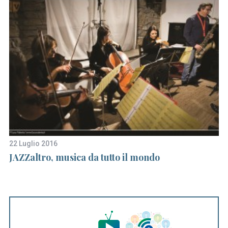
22 Luglio 2016
28
 e
JAZZaltro, musica da tutto il mondo
R
p
s