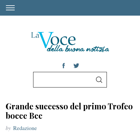
S
S
e
E
A
a
R
C
r
H
Grande successo del primo Trofeo
c
bocce Bcc
h
by
Redazione
f
o