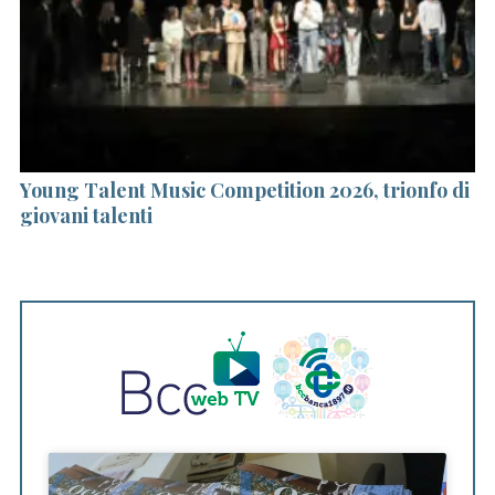
S
e
a
r
c
h
ero
Young Talent Music Competition 2026, trionfo di
Ha
f
giovani talenti
na
o
r
: