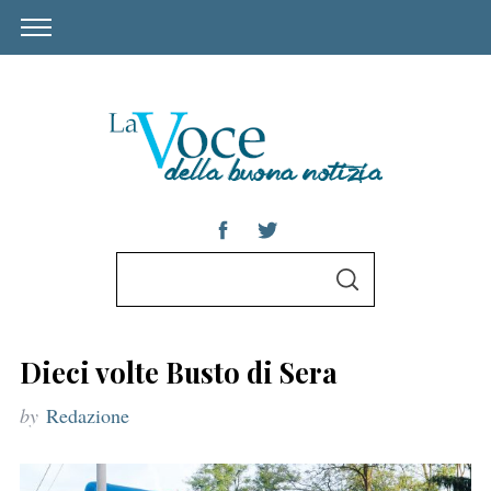
S
S
e
E
A
a
R
C
r
H
Dieci volte Busto di Sera
c
by
Redazione
h
f
o