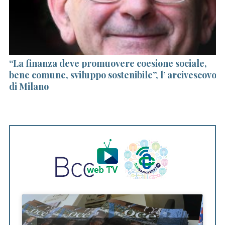
S
e
a
r
c
h
“La finanza deve promuovere coesione sociale,
B
f
bene comune, sviluppo sostenibile”, l’ arcivescovo
l
o
l
di Milano
r
: