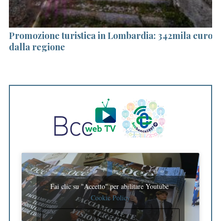
di
Promozione turistica in Lombardia: 342mila euro
In
dalla regione
ro
S
e
a
r
c
h
f
o
r
:
Fai clic su "Accetto" per abilitare Youtube
Cookie Policy
ACCETTO