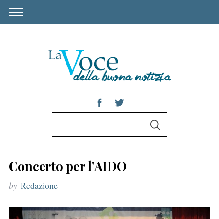
S
S
e
E
A
a
R
C
r
H
Concerto per l’AIDO
c
by
Redazione
h
f
o