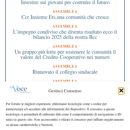
Investire sui giovani per costruire il futuro
ASSEMBLEA
Ccr Insieme Ets,una comunità che cresce
ASSEMBLEA
L’impegno condiviso che diventa risultato ecco il
bilancio 2025 della nostra Bcc
ASSEMBLEA
Un gruppo più forte per sostenere le comunità il
valore del Credito Cooperativo nei numeri
ASSEMBLEA
Rinnovato il collegio sindacale
ASSEMBLEA
Bilancio approvato all’unanimità e 2 milioni
Gestisci Consenso
destinati al territorio
EDITORIALE DIRETTORE
Per fornire le migliori esperienze, utilizziamo tecnologie come i cookie per
Crescere restando riconoscibili
memorizzare e/o accedere alle informazioni del dispositivo. Il consenso a queste
tecnologie ci permetterà di elaborare dati come il comportamento di navigazione o ID
EDITORIALE PRESIDENTE
unici su questo sito. Non acconsentire o ritirare il consenso può influire negativamente
Costruire futuro insieme
su alcune caratteristiche e funzioni.