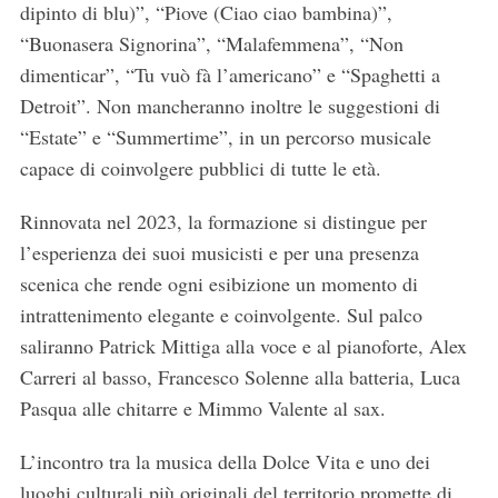
dipinto di blu)”, “Piove (Ciao ciao bambina)”,
“Buonasera Signorina”, “Malafemmena”, “Non
dimenticar”, “Tu vuò fà l’americano” e “Spaghetti a
Detroit”. Non mancheranno inoltre le suggestioni di
“Estate” e “Summertime”, in un percorso musicale
capace di coinvolgere pubblici di tutte le età.
Rinnovata nel 2023, la formazione si distingue per
l’esperienza dei suoi musicisti e per una presenza
scenica che rende ogni esibizione un momento di
intrattenimento elegante e coinvolgente. Sul palco
saliranno Patrick Mittiga alla voce e al pianoforte, Alex
Carreri al basso, Francesco Solenne alla batteria, Luca
S
Pasqua alle chitarre e Mimmo Valente al sax.
e
a
L’incontro tra la musica della Dolce Vita e uno dei
r
luoghi culturali più originali del territorio promette di
c