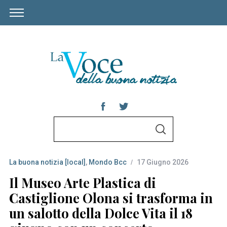
S
S
e
E
A
a
R
C
La buona notizia [local]
,
Mondo Bcc
17 Giugno 2026
r
H
c
Il Museo Arte Plastica di
h
Castiglione Olona si trasforma in
f
un salotto della Dolce Vita il 18
o