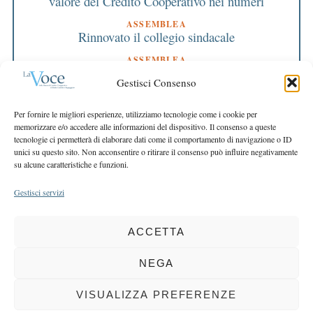
valore del Credito Cooperativo nei numeri
ASSEMBLEA
Rinnovato il collegio sindacale
ASSEMBLEA
Bilancio approvato all’unanimità e 2 milioni
Gestisci Consenso
destinati al territorio
EDITORIALE DIRETTORE
Per fornire le migliori esperienze, utilizziamo tecnologie come i cookie per
Crescere restando riconoscibili
memorizzare e/o accedere alle informazioni del dispositivo. Il consenso a queste
tecnologie ci permetterà di elaborare dati come il comportamento di navigazione o ID
EDITORIALE PRESIDENTE
unici su questo sito. Non acconsentire o ritirare il consenso può influire negativamente
Costruire futuro insieme
su alcune caratteristiche e funzioni.
Gestisci servizi
ACCETTA
COPYRIGHT 2025 LA VOCE |
PRIVACY
&
COOKIE POLICY
DIRETTORE RESPONSABILE:
CHIARA PORTA
| REDAZIONE & GRAFICA:
NEGA
EOIPSO.IT
| EDITORE:
BCC DI BUSTO GAROLFO E BUGUGGIATE
REGISTRAZIONE DEL TRIBUNALE DI MILANO N. 163 DEL 15 MARZO 2004
VISUALIZZA PREFERENZE