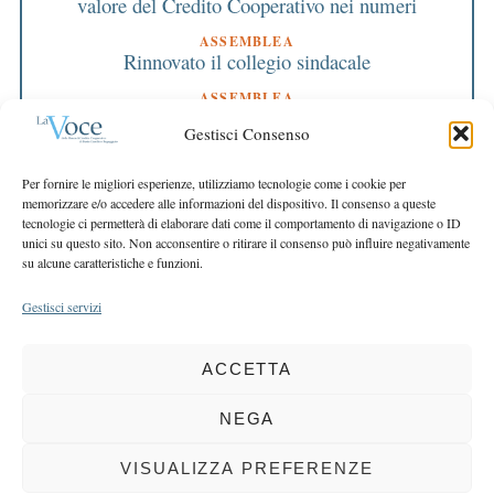
valore del Credito Cooperativo nei numeri
ASSEMBLEA
Rinnovato il collegio sindacale
ASSEMBLEA
Bilancio approvato all’unanimità e 2 milioni
Gestisci Consenso
destinati al territorio
EDITORIALE DIRETTORE
Per fornire le migliori esperienze, utilizziamo tecnologie come i cookie per
Crescere restando riconoscibili
memorizzare e/o accedere alle informazioni del dispositivo. Il consenso a queste
tecnologie ci permetterà di elaborare dati come il comportamento di navigazione o ID
EDITORIALE PRESIDENTE
unici su questo sito. Non acconsentire o ritirare il consenso può influire negativamente
Costruire futuro insieme
su alcune caratteristiche e funzioni.
Gestisci servizi
ACCETTA
COPYRIGHT 2025 LA VOCE |
PRIVACY
&
COOKIE POLICY
DIRETTORE RESPONSABILE:
CHIARA PORTA
| REDAZIONE & GRAFICA:
NEGA
EOIPSO.IT
| EDITORE:
BCC DI BUSTO GAROLFO E BUGUGGIATE
REGISTRAZIONE DEL TRIBUNALE DI MILANO N. 163 DEL 15 MARZO 2004
VISUALIZZA PREFERENZE