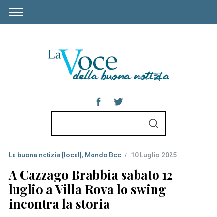
S
S
e
E
A
a
R
C
La buona notizia [local]
,
Mondo Bcc
10 Luglio 2025
r
H
c
A Cazzago Brabbia sabato 12
h
luglio a Villa Rova lo swing
f
incontra la storia
o