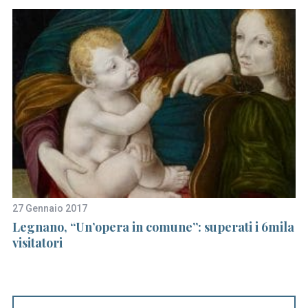
e
a
r
c
h
f
o
r
:
27 Gennaio 2017
4 
Legnano, “Un’opera in comune”: superati i 6mila
Ri
ito
visitatori
lo