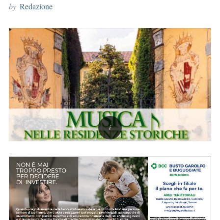
by
Redazione
r
: