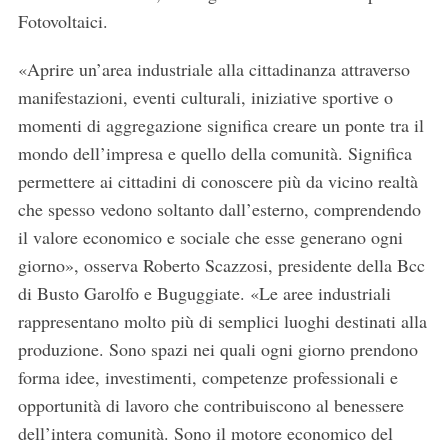
Fotovoltaici.
«Aprire un’area industriale alla cittadinanza attraverso
manifestazioni, eventi culturali, iniziative sportive o
momenti di aggregazione significa creare un ponte tra il
mondo dell’impresa e quello della comunità. Significa
permettere ai cittadini di conoscere più da vicino realtà
che spesso vedono soltanto dall’esterno, comprendendo
il valore economico e sociale che esse generano ogni
S
giorno», osserva Roberto Scazzosi, presidente della Bcc
e
a
di Busto Garolfo e Buguggiate. «Le aree industriali
r
rappresentano molto più di semplici luoghi destinati alla
c
produzione. Sono spazi nei quali ogni giorno prendono
h
forma idee, investimenti, competenze professionali e
f
o
opportunità di lavoro che contribuiscono al benessere
r
dell’intera comunità. Sono il motore economico del
: