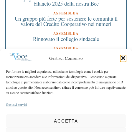
bilancio 2025 della nostra Bcc
ASSEMBLEA
Un gruppo più forte per sostenere le comunità il
valore del Credito Cooperativo nei numeri
ASSEMBLEA
Rinnovato il collegio sindacale
ASSEMBLEA
Bilancio approvato all’unanimità e 2 milioni
Gestisci Consenso
destinati al territorio
EDITORIALE DIRETTORE
Per fornire le migliori esperienze, utilizziamo tecnologie come i cookie per
Crescere restando riconoscibili
memorizzare e/o accedere alle informazioni del dispositivo. Il consenso a queste
tecnologie ci permetterà di elaborare dati come il comportamento di navigazione o ID
EDITORIALE PRESIDENTE
unici su questo sito. Non acconsentire o ritirare il consenso può influire negativamente
Costruire futuro insieme
su alcune caratteristiche e funzioni.
Gestisci servizi
ACCETTA
COPYRIGHT 2025 LA VOCE |
PRIVACY
&
COOKIE POLICY
DIRETTORE RESPONSABILE:
CHIARA PORTA
| REDAZIONE & GRAFICA: