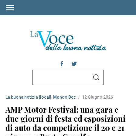
S
S
e
E
A
a
R
C
La buona notizia [local]
,
Mondo Bcc
12 Giugno 2026
r
H
c
AMP Motor Festival: una gara e
h
due giorni di festa ed esposizioni
f
di auto da competizione il 20 e 21
o