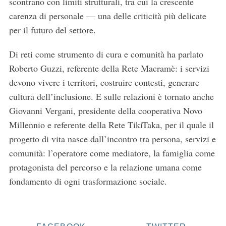
scontrano con limiti strutturali, tra cui la crescente
carenza di personale — una delle criticità più delicate
per il futuro del settore.
Di reti come strumento di cura e comunità ha parlato
Roberto Guzzi, referente della Rete Macramè: i servizi
devono vivere i territori, costruire contesti, generare
cultura dell’inclusione. E sulle relazioni è tornato anche
Giovanni Vergani, presidente della cooperativa Novo
S
Millennio e referente della Rete TikiTaka, per il quale il
e
progetto di vita nasce dall’incontro tra persona, servizi e
a
comunità: l’operatore come mediatore, la famiglia come
r
protagonista del percorso e la relazione umana come
c
h
fondamento di ogni trasformazione sociale.
f
o
r
: