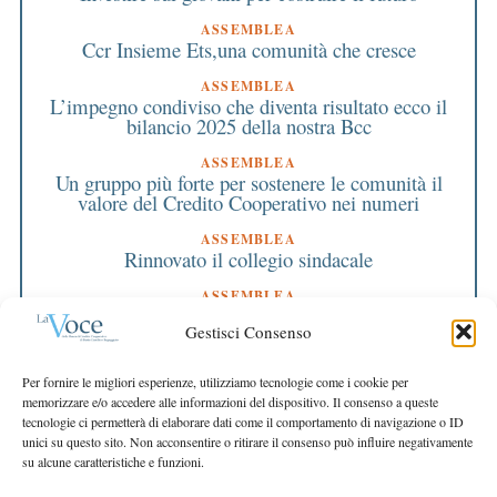
ASSEMBLEA
Ccr Insieme Ets,una comunità che cresce
ASSEMBLEA
L’impegno condiviso che diventa risultato ecco il
bilancio 2025 della nostra Bcc
ASSEMBLEA
Un gruppo più forte per sostenere le comunità il
valore del Credito Cooperativo nei numeri
ASSEMBLEA
Rinnovato il collegio sindacale
ASSEMBLEA
Bilancio approvato all’unanimità e 2 milioni
Gestisci Consenso
destinati al territorio
EDITORIALE DIRETTORE
Per fornire le migliori esperienze, utilizziamo tecnologie come i cookie per
Crescere restando riconoscibili
memorizzare e/o accedere alle informazioni del dispositivo. Il consenso a queste
tecnologie ci permetterà di elaborare dati come il comportamento di navigazione o ID
EDITORIALE PRESIDENTE
unici su questo sito. Non acconsentire o ritirare il consenso può influire negativamente
Costruire futuro insieme
su alcune caratteristiche e funzioni.