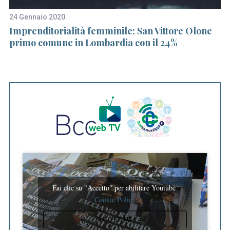
24 Gennaio 2020
16
Imprenditorialità femminile: San Vittore Olone
Na
primo comune in Lombardia con il 24%
st
da
Fai clic su "Accetto" per abilitare Youtube
Cookie Policy
ACCETTO