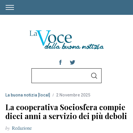
S
S
e
E
A
a
R
C
La buona notizia [local]
2 Novembre 2025
r
H
c
La cooperativa Sociosfera compie
h
dieci anni a servizio dei più deboli
f
by
Redazione
o