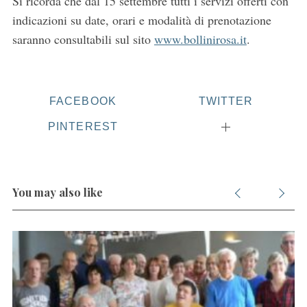
Si ricorda che dal 15 settembre tutti i servizi offerti con
o
indicazioni su date, orari e modalità di prenotazione
r
saranno consultabili sul sito
www.bollinirosa.it
.
:
FACEBOOK
TWITTER
PINTEREST
You may also like