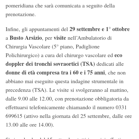
pomeridiana che sarà comunicata a seguito della
prenotazione.
29 settembre e 1° ottobre
Infine, gli appuntamenti del
Busto Arsizio
visite
a
, per
nell’Ambulatorio di
Chirurgia Vascolare (5° piano, Padiglione
eco
Polichirurgico) a cura del chirurgo vascolare ed
doppler dei tronchi sovraortici (TSA)
dedicati alle
donne di età compresa tra i 60 e i 75 anni
, che non
abbiano mai eseguito questa indagine strumentale in
precedenza (TSA). Le visite si svolgeranno al mattino,
S
dalle 9.00 alle 12.00, con prenotazione obbligatoria da
e
effettuarsi telefonicamente chiamando il numero 0331
a
r
699615 (attivo nella giornata del 25 settembre, dalle ore
c
13.00 alle ore 14.00).
h
f