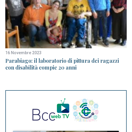
16 Novembre 2023
13
:
Parabiago: il laboratorio di pittura dei ragazzi
Ec
con disabilità compie 20 anni
de