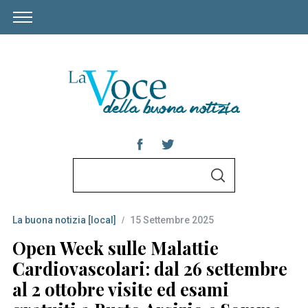
S
S
e
E
A
a
R
C
La buona notizia [local]
15 Settembre 2025
r
H
c
Open Week sulle Malattie
h
Cardiovascolari: dal 26 settembre
f
al 2 ottobre visite ed esami
o