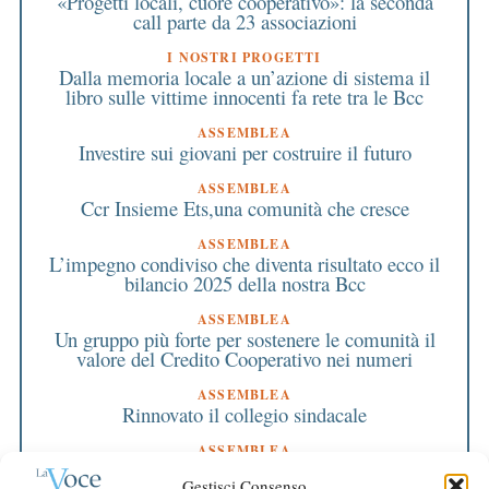
«Progetti locali, cuore cooperativo»: la seconda
call parte da 23 associazioni
I NOSTRI PROGETTI
Dalla memoria locale a un’azione di sistema il
libro sulle vittime innocenti fa rete tra le Bcc
ASSEMBLEA
Investire sui giovani per costruire il futuro
ASSEMBLEA
Ccr Insieme Ets,una comunità che cresce
ASSEMBLEA
L’impegno condiviso che diventa risultato ecco il
bilancio 2025 della nostra Bcc
ASSEMBLEA
Un gruppo più forte per sostenere le comunità il
valore del Credito Cooperativo nei numeri
ASSEMBLEA
Rinnovato il collegio sindacale
ASSEMBLEA
Bilancio approvato all’unanimità e 2 milioni
Gestisci Consenso