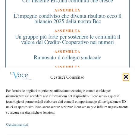
Ccr Insieme Ets,una comunità che cresce
ASSEMBLEA
L’impegno condiviso che diventa risultato ecco il
bilancio 2025 della nostra Bcc
ASSEMBLEA
Un gruppo più forte per sostenere le comunità il
valore del Credito Cooperativo nei numeri
ASSEMBLEA
Rinnovato il collegio sindacale
ASSEMBLEA
Bilancio approvato all’unanimità e 2 milioni
Gestisci Consenso
destinati al territorio
EDITORIALE DIRETTORE
Per fornire le migliori esperienze, utilizziamo tecnologie come i cookie per
Crescere restando riconoscibili
memorizzare e/o accedere alle informazioni del dispositivo. Il consenso a queste
tecnologie ci permetterà di elaborare dati come il comportamento di navigazione o ID
EDITORIALE PRESIDENTE
unici su questo sito. Non acconsentire o ritirare il consenso può influire negativamente
Costruire futuro insieme
su alcune caratteristiche e funzioni.
Gestisci servizi