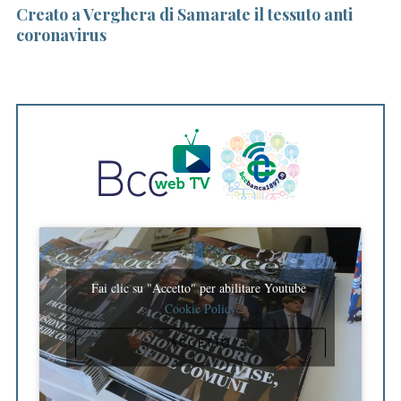
Creato a Verghera di Samarate il tessuto anti
Fi
coronavirus
e
Fai clic su "Accetto" per abilitare Youtube
Cookie Policy
ACCETTO