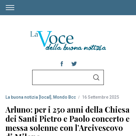
S
S
e
E
A
a
R
C
La buona notizia [local]
,
Mondo Bcc
16 Settembre 2025
r
H
c
Arluno: per i 250 anni della Chiesa
h
dei Santi Pietro e Paolo concerto e
f
messa solenne con l’Arcivescovo
o