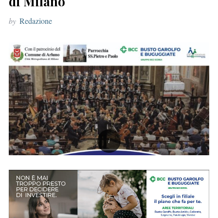
di Milano
r
by
Redazione
: