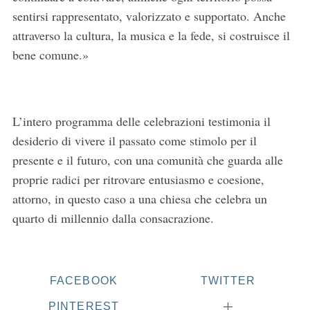
a
sentirsi rappresentato, valorizzato e supportato. Anche
r
attraverso la cultura, la musica e la fede, si costruisce il
c
h
bene comune.»
f
o
r
:
L’intero programma delle celebrazioni testimonia il
desiderio di vivere il passato come stimolo per il
presente e il futuro, con una comunità che guarda alle
proprie radici per ritrovare entusiasmo e coesione,
attorno, in questo caso a una chiesa che celebra un
quarto di millennio dalla consacrazione.
FACEBOOK
TWITTER
PINTEREST