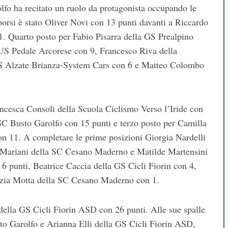
lfo ha recitato un ruolo da protagonista occupando le
porsi è stato Oliver Novi con 13 punti davanti a Riccardo
1. Quarto posto per Fabio Pisarra della GS Prealpino
’US Pedale Arcorese con 9, Francesco Riva della
 GS Alzate Brianza-System Cars con 6 e Matteo Colombo
ancesca Consoli della Scuola Ciclismo Verso l’Iride con
SC Busto Garolfo con 15 punti e terzo posto per Camilla
on 11. A completare le prime posizioni Giorgia Nardelli
a Mariani della SC Cesano Maderno e Matilde Martensini
6 punti, Beatrice Caccia della GS Cicli Fiorin con 4,
rezia Motta della SC Cesano Maderno con 1.
della GS Cicli Fiorin ASD con 26 punti. Alle sue spalle
sto Garolfo e Arianna Elli della GS Cicli Fiorin ASD,