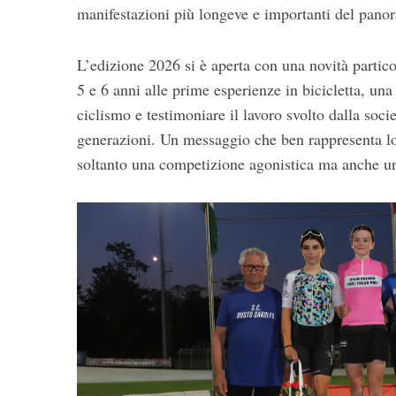
manifestazioni più longeve e importanti del pano
L’edizione 2026 si è aperta con una novità partico
5 e 6 anni alle prime esperienze in bicicletta, una
S
e
ciclismo e testimoniare il lavoro svolto dalla soci
a
generazioni. Un messaggio che ben rappresenta lo 
r
soltanto una competizione agonistica ma anche un’
c
h
f
o
r
: