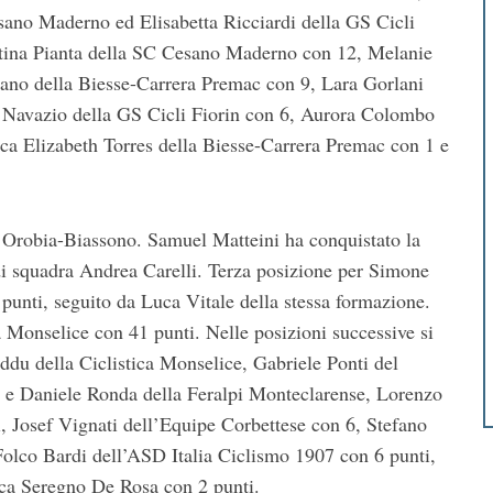
esano Maderno ed Elisabetta Ricciardi della GS Cicli
rtina Pianta della SC Cesano Maderno con 12, Melanie
gano della Biesse-Carrera Premac con 9, Lara Gorlani
e Navazio della GS Cicli Fiorin con 6, Aurora Colombo
ca Elizabeth Torres della Biesse-Carrera Premac con 1 e
a Orobia-Biassono. Samuel Matteini ha conquistato la
di squadra Andrea Carelli. Terza posizione per Simone
nti, seguito da Luca Vitale della stessa formazione.
a Monselice con 41 punti. Nelle posizioni successive si
ddu della Ciclistica Monselice, Gabriele Ponti del
 e Daniele Ronda della Feralpi Monteclarense, Lorenzo
, Josef Vignati dell’Equipe Corbettese con 6, Stefano
co Bardi dell’ASD Italia Ciclismo 1907 con 6 punti,
ica Seregno De Rosa con 2 punti.