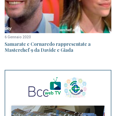
6 Gennaio 2020
20
Samarate e Cornaredo rappresentate a
C
Masterchef 9 da Davide e Giada
de
te