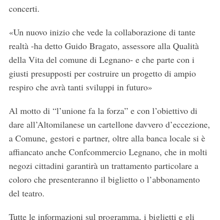
concerti.
«Un nuovo inizio che vede la collaborazione di tante
realtà -ha detto Guido Bragato, assessore alla Qualità
della Vita del comune di Legnano- e che parte con i
giusti presupposti per costruire un progetto di ampio
respiro che avrà tanti sviluppi in futuro»
Al motto di “l’unione fa la forza” e con l’obiettivo di
dare all’Altomilanese un cartellone davvero d’eccezione,
a Comune, gestori e partner, oltre alla banca locale si è
S
affiancato anche Confcommercio Legnano, che in molti
e
a
negozi cittadini garantirà un trattamento particolare a
r
coloro che presenteranno il biglietto o l’abbonamento
c
del teatro.
h
f
Tutte le informazioni sul programma, i biglietti e gli
o