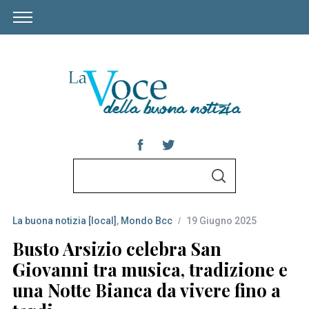
S
S
e
E
A
a
R
C
La buona notizia [local]
,
Mondo Bcc
19 Giugno 2025
r
H
c
Busto Arsizio celebra San
h
Giovanni tra musica, tradizione e
f
una Notte Bianca da vivere fino a
o