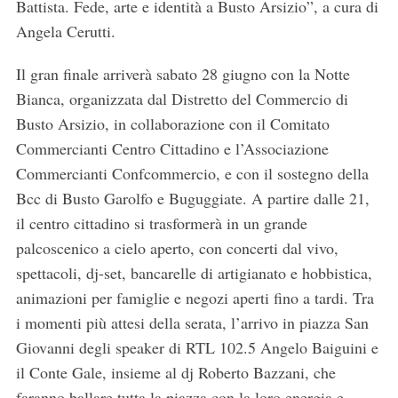
Battista. Fede, arte e identità a Busto Arsizio”, a cura di
Angela Cerutti.
Il gran finale arriverà sabato 28 giugno con la Notte
Bianca, organizzata dal Distretto del Commercio di
Busto Arsizio, in collaborazione con il Comitato
Commercianti Centro Cittadino e l’Associazione
Commercianti Confcommercio, e con il sostegno della
Bcc di Busto Garolfo e Buguggiate. A partire dalle 21,
il centro cittadino si trasformerà in un grande
palcoscenico a cielo aperto, con concerti dal vivo,
spettacoli, dj-set, bancarelle di artigianato e hobbistica,
animazioni per famiglie e negozi aperti fino a tardi. Tra
i momenti più attesi della serata, l’arrivo in piazza San
Giovanni degli speaker di RTL 102.5 Angelo Baiguini e
il Conte Gale, insieme al dj Roberto Bazzani, che
S
faranno ballare tutta la piazza con la loro energia e