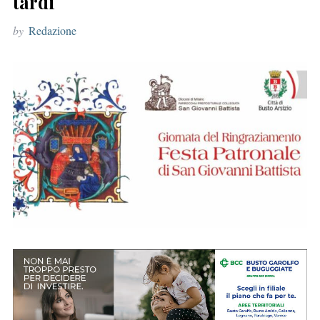
tardi
r
by
Redazione
: