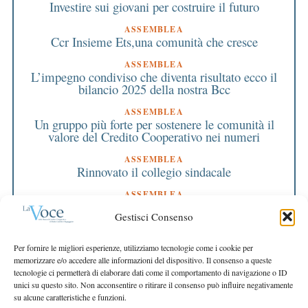
Investire sui giovani per costruire il futuro
ASSEMBLEA
Ccr Insieme Ets,una comunità che cresce
ASSEMBLEA
L’impegno condiviso che diventa risultato ecco il
bilancio 2025 della nostra Bcc
ASSEMBLEA
Un gruppo più forte per sostenere le comunità il
valore del Credito Cooperativo nei numeri
ASSEMBLEA
Rinnovato il collegio sindacale
ASSEMBLEA
Bilancio approvato all’unanimità e 2 milioni
Gestisci Consenso
destinati al territorio
EDITORIALE DIRETTORE
Per fornire le migliori esperienze, utilizziamo tecnologie come i cookie per
Crescere restando riconoscibili
memorizzare e/o accedere alle informazioni del dispositivo. Il consenso a queste
tecnologie ci permetterà di elaborare dati come il comportamento di navigazione o ID
EDITORIALE PRESIDENTE
unici su questo sito. Non acconsentire o ritirare il consenso può influire negativamente
Costruire futuro insieme
su alcune caratteristiche e funzioni.