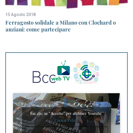
15 Agosto 2018
30
ana
Ferragosto solidale a Milano con Clochard o
“N
anziani: come partecipare
c
co
St
Fai clic su "Accetto" per abilitare Youtube
Cookie Policy
ACCETTO