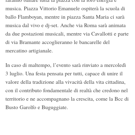
e
musica. Piazza Vittorio Emanuele ospiterà la scuola di
a
ballo Flamboyan, mentre in piazza Santa Maria ci sarà
r
c
musica dal vivo e dj-set. Anche via Roma sarà animata
h
da due postazioni musicali, mentre via Cavallotti e parte
f
di via Bramante accoglieranno le bancarelle del
o
mercatino artigianale.
r
:
In caso di maltempo, l’evento sarà rinviato a mercoledì
3 luglio. Una festa pensata per tutti, capace di unire il
valore della tradizione alla vivacità della vita cittadina,
con il contributo fondamentale di realtà che credono nel
territorio e ne accompagnano la crescita, come la Bcc di
Busto Garolfo e Buguggiate.