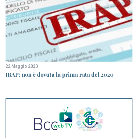
S
e
22 Maggio 2020
19
a
IRAP: non è dovuta la prima rata del 2020
Se
r
bo
c
h
f
o
r
: