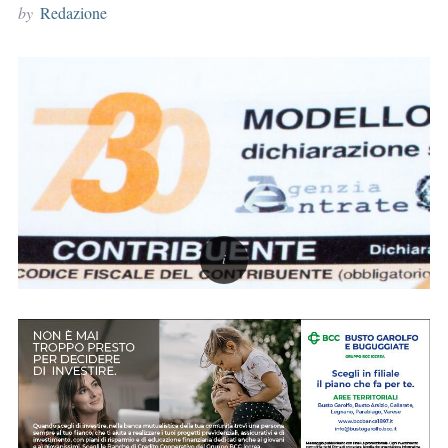
by
Redazione
r
: