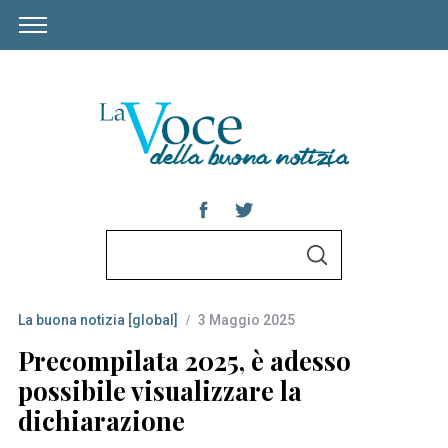
S
S
e
E
A
a
R
C
La buona notizia [global]
3 Maggio 2025
r
H
c
Precompilata 2025, è adesso
h
possibile visualizzare la
f
dichiarazione
o