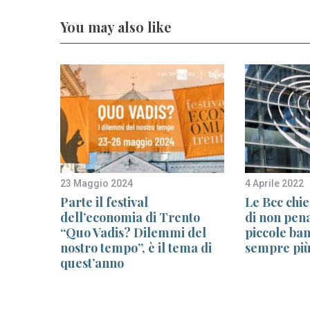
You may also like
23 Maggio 2024
4 Aprile 2022
a
Parte il festival
Le Bcc chi
ori. Il
dell’economia di Trento
di non pena
l
“Quo Vadis? Dilemmi del
piccole ban
.
nostro tempo”, è il tema di
sempre più
quest’anno