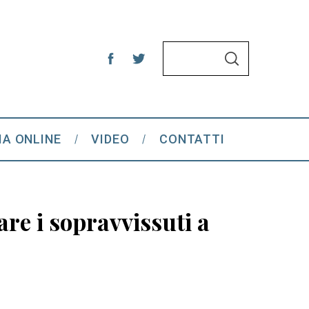
S
S
e
E
A
a
R
C
r
H
c
IA ONLINE
VIDEO
CONTATTI
h
f
o
r
are i sopravvissuti a
: