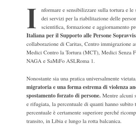
I
nformare e sensibilizzare sulla tortura e le
dei servizi per la riabilitazione delle perso
scientifica, formazione e aggiornamento pro
Italiana per il Supporto alle Persone Sopravvi
collaborazione di Caritas, Centro immigrazione a
Medici Contro la Tortura (MCT), Medici Senza F
NAGA e SaMiFo ASLRoma 1.
S
e
Nonostante sia una pratica universalmente vietata,
a
r
migratoria e una forma estrema di violenza an
c
spostamento forzato di persone.
Mentre alcuni s
h
e rifugiata, la percentuale di quanti hanno subito to
f
percentuale è certamente superiore perché ricomp
o
r
transito, in Libia e lungo la rotta balcanica.
: