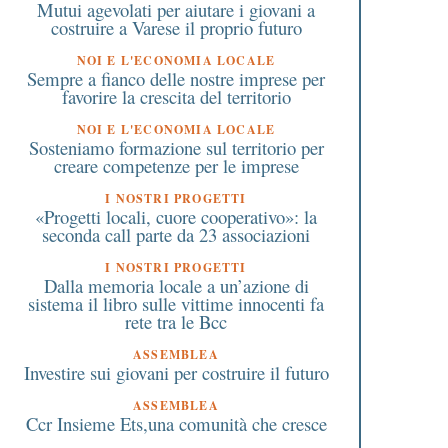
Mutui agevolati per aiutare i giovani a
costruire a Varese il proprio futuro
NOI E L'ECONOMIA LOCALE
Sempre a fianco delle nostre imprese per
favorire la crescita del territorio
NOI E L'ECONOMIA LOCALE
Sosteniamo formazione sul territorio per
creare competenze per le imprese
I NOSTRI PROGETTI
«Progetti locali, cuore cooperativo»: la
seconda call parte da 23 associazioni
7 Gennaio 2017
23 Maggio 2026
I NOSTRI PROGETTI
Dalla memoria locale a un’azione di
Il 2016 è stato un anno
Renaissance in Econo
sistema il libro sulle vittime innocenti fa
record per i musei italiani
2026: 280 ricercatori a
rete tra le Bcc
Roma per riscrivere l
regole dell’economia
ASSEMBLEA
Investire sui giovani per costruire il futuro
ASSEMBLEA
Ccr Insieme Ets,una comunità che cresce