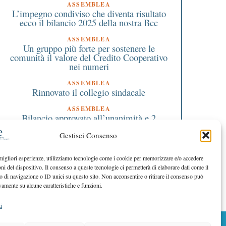
ASSEMBLEA
L’impegno condiviso che diventa risultato
ecco il bilancio 2025 della nostra Bcc
ASSEMBLEA
Un gruppo più forte per sostenere le
comunità il valore del Credito Cooperativo
nei numeri
ASSEMBLEA
Rinnovato il collegio sindacale
ASSEMBLEA
Bilancio approvato all’unanimità e 2
milioni destinati al territorio
Gestisci Consenso
EDITORIALE DIRETTORE
Crescere restando riconoscibili
 migliori esperienze, utilizziamo tecnologie come i cookie per memorizzare e/o accedere
oni del dispositivo. Il consenso a queste tecnologie ci permetterà di elaborare dati come il
EDITORIALE PRESIDENTE
Costruire futuro insieme
di navigazione o ID unici su questo sito. Non acconsentire o ritirare il consenso può
vamente su alcune caratteristiche e funzioni.
i