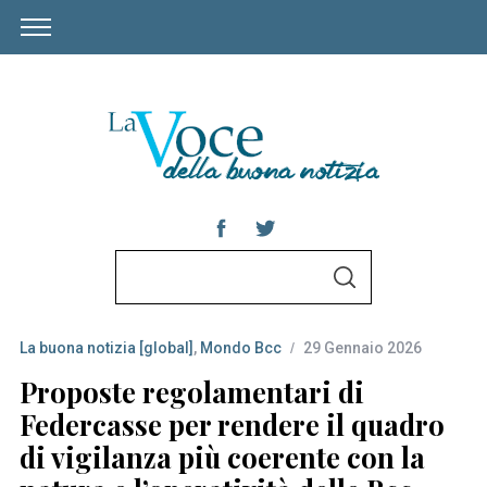
S
S
e
E
A
a
R
C
La buona notizia [global]
,
Mondo Bcc
29 Gennaio 2026
r
H
c
Proposte regolamentari di
h
Federcasse per rendere il quadro
f
di vigilanza più coerente con la
o