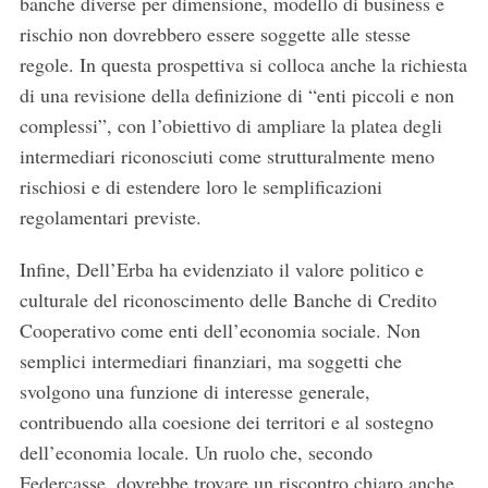
banche diverse per dimensione, modello di business e
rischio non dovrebbero essere soggette alle stesse
regole. In questa prospettiva si colloca anche la richiesta
S
di una revisione della definizione di “enti piccoli e non
e
complessi”, con l’obiettivo di ampliare la platea degli
a
r
intermediari riconosciuti come strutturalmente meno
c
rischiosi e di estendere loro le semplificazioni
h
regolamentari previste.
f
o
Infine, Dell’Erba ha evidenziato il valore politico e
r
culturale del riconoscimento delle Banche di Credito
:
Cooperativo come enti dell’economia sociale. Non
semplici intermediari finanziari, ma soggetti che
svolgono una funzione di interesse generale,
contribuendo alla coesione dei territori e al sostegno
dell’economia locale. Un ruolo che, secondo
Federcasse, dovrebbe trovare un riscontro chiaro anche