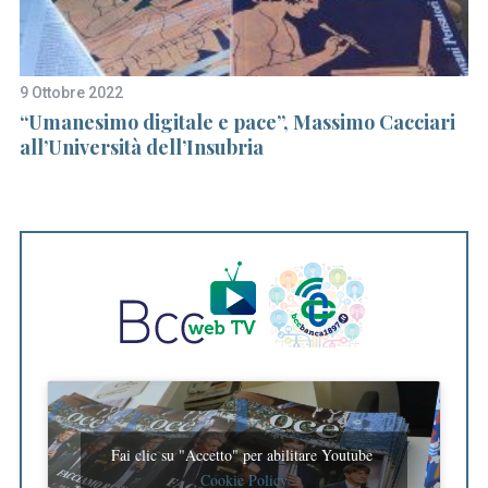
f
o
r
9 Ottobre 2022
16
:
 a
“Umanesimo digitale e pace”, Massimo Cacciari
Id
all’Università dell’Insubria
m
Fai clic su "Accetto" per abilitare Youtube
Cookie Policy