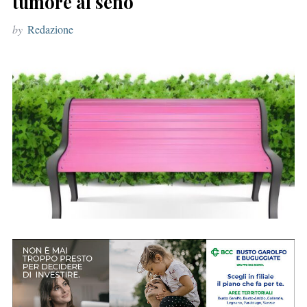
tumore al seno
r
by
Redazione
: