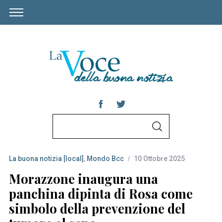
S
S
e
E
A
a
R
C
La buona notizia [local]
,
Mondo Bcc
10 Ottobre 2025
r
H
c
Morazzone inaugura una
h
panchina dipinta di Rosa come
f
simbolo della prevenzione del
o