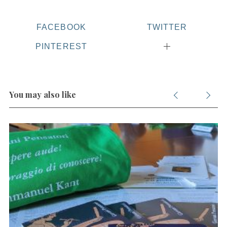
FACEBOOK
TWITTER
PINTEREST
You may also like
S
e
a
r
c
h