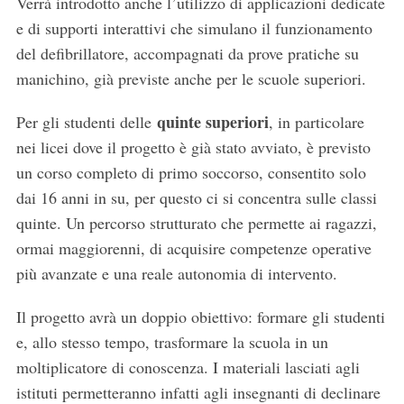
Verrà introdotto anche l’utilizzo di applicazioni dedicate
e di supporti interattivi che simulano il funzionamento
del defibrillatore, accompagnati da prove pratiche su
manichino, già previste anche per le scuole superiori.
quinte superiori
Per gli studenti delle
, in particolare
nei licei dove il progetto è già stato avviato, è previsto
S
un corso completo di primo soccorso, consentito solo
e
dai 16 anni in su, per questo ci si concentra sulle classi
a
r
quinte. Un percorso strutturato che permette ai ragazzi,
c
ormai maggiorenni, di acquisire competenze operative
h
più avanzate e una reale autonomia di intervento.
f
o
Il progetto avrà un doppio obiettivo: formare gli studenti
r
:
e, allo stesso tempo, trasformare la scuola in un
moltiplicatore di conoscenza. I materiali lasciati agli
istituti permetteranno infatti agli insegnanti di declinare