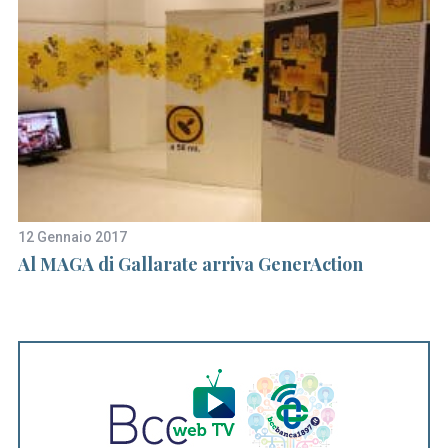
12 Gennaio 2017
18
Al MAGA di Gallarate arriva GenerAction
A 
Y
sa