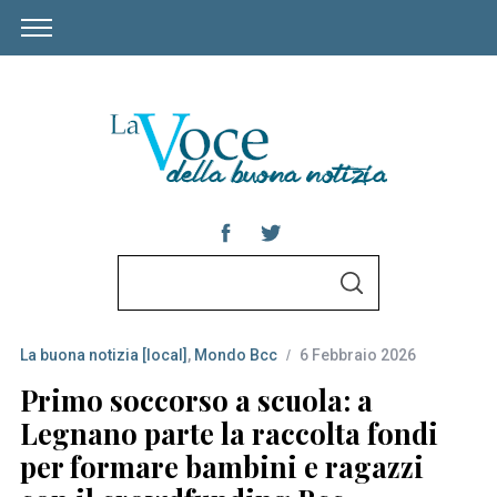
S
S
e
E
A
a
R
C
La buona notizia [local]
,
Mondo Bcc
6 Febbraio 2026
r
H
c
Primo soccorso a scuola: a
h
Legnano parte la raccolta fondi
f
per formare bambini e ragazzi
o