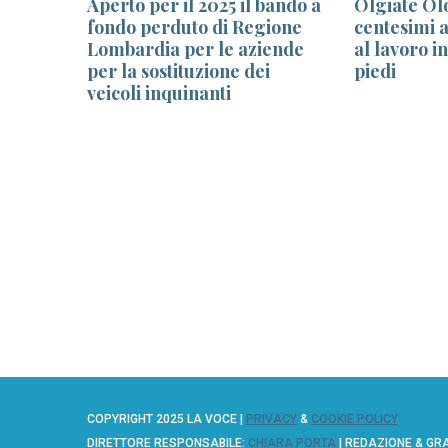
fo e
Aperto per il 2025 il bando a
Olgiate Ol
120
fondo perduto di Regione
centesimi a
i.
Lombardia per le aziende
al lavoro in
per la sostituzione dei
piedi
veicoli inquinanti
COPYRIGHT 2025 LA VOCE |
PRIVACY
&
COOKIE POLICY
DIRETTORE RESPONSABILE:
CHIARA PORTA
| REDAZIONE & GR