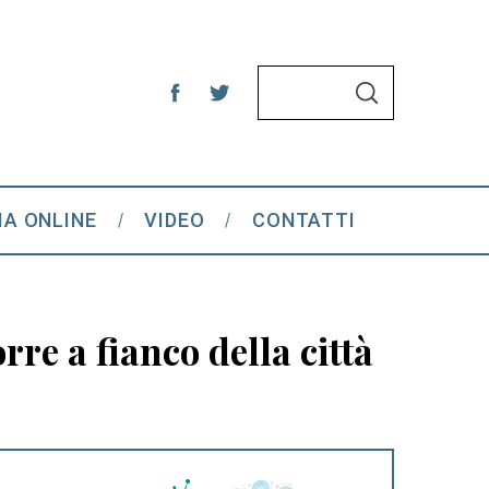
S
S
e
E
A
a
R
C
r
H
c
IA ONLINE
VIDEO
CONTATTI
h
f
o
r
re a fianco della città
: