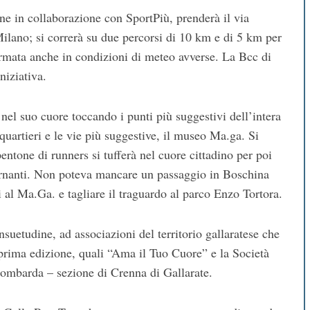
ne in collaborazione con SportPiù, prenderà il via
ilano; si correrà su due percorsi di 10 km e di 5 km per
rmata anche in condizioni di meteo avverse. La Bcc di
niziativa.
 nel suo cuore toccando i punti più suggestivi dell’intera
i quartieri e le vie più suggestive, il museo Ma.ga. Si
pentone di runners si tufferà nel cuore cittadino per poi
tornanti. Non poteva mancare un passaggio in Boschina
 al Ma.Ga. e tagliare il traguardo al parco Enzo Tortora.
nsuetudine, ad associazioni del territorio gallaratese che
 prima edizione, quali “Ama il Tuo Cuore” e la Società
mbarda – sezione di Crenna di Gallarate.