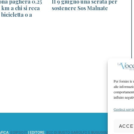
ona pagherà 0,25
Il 9 giugno una serata per
 km a chi si reca
sostenere Sos Malnate
d
 bicicletta o a
Per fornire le
alle informazi
comportamento 
influire negati
Gestisci serviz
ACCE
AFICA:
EOIPSO.IT
| EDITORE:
BCC DI BUSTO GAROLFO E BUGUGGIATE