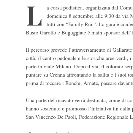
L
a corsa podistica, organizzata dal Comu
domenica 8 settembre alle 9:30 da via M
tutti con “Family Run”. La gara è confe
Busto Garolfo e Buguggiate è main sponsor dell’i
Il percorso prevede l’attraversamento di Gallarate
città: il centro pedonale e le storiche aree verdi, 
S
e
parte in viale Milano. Dopo il via, il colorato ser
a
puntare su Crenna affrontando la salita e i suoi 
r
prima di toccare i Ronchi, Arnate, passare davanti
c
h
f
Una parte del ricavato verrà destinata, come di co
o
hanno sostenuto e promosso l’iniziativa fin dalla
r
San Vincenzo De Paoli, Federazione Regionale Lo
: