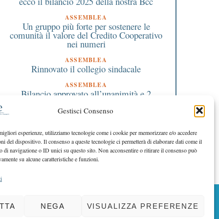
ecco il bilancio 2025 della nostra Bcc
Tempo di Tango: il Castello
Le grandi colonne son
i Caidate si apre alla
del cinema protagonis
ASSEMBLEA
grande musica argentina il
Brunello con “Sinfonia
Un gruppo più forte per sostenere le
10 luglio
Stelle” il 26 giugno pe
comunità il valore del Credito Cooperativo
nei numeri
Musica nelle Residenz
Storiche
ASSEMBLEA
Rinnovato il collegio sindacale
ASSEMBLEA
Bilancio approvato all’unanimità e 2
milioni destinati al territorio
Gestisci Consenso
EDITORIALE DIRETTORE
Crescere restando riconoscibili
 migliori esperienze, utilizziamo tecnologie come i cookie per memorizzare e/o accedere
oni del dispositivo. Il consenso a queste tecnologie ci permetterà di elaborare dati come il
EDITORIALE PRESIDENTE
Costruire futuro insieme
di navigazione o ID unici su questo sito. Non acconsentire o ritirare il consenso può
vamente su alcune caratteristiche e funzioni.
i
BACK TO TOP
TTA
NEGA
VISUALIZZA PREFERENZE