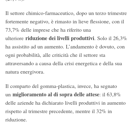
Il settore chimico-farmaceutico, dopo un terzo trimestre
fortemente negativo, è rimasto in lieve flessione, con il
73,7% delle imprese che ha riferito una
riduzione dei livelli produttivi
ulteriore
. Solo il 26,3%
ha assistito ad un aumento. L’andamento è dovuto, con
ogni probabilità, alle criticità che il settore sta
attraversando a causa della crisi energetica e della sua
natura energivora.
S
Il comparto del gomma-plastica, invece, ha segnato
e
miglioramento al di sopra delle attese
a
un
: il 63,8%
r
delle aziende ha dichiarato livelli produttivi in aumento
c
rispetto al trimestre precedente, mentre il 32% in
h
riduzione.
f
o
r