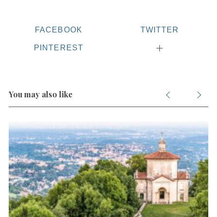
:
FACEBOOK
TWITTER
PINTEREST
You may also like