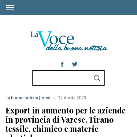
S
S
e
E
A
a
R
C
La buona notizia [local]
12 Aprile 2023
r
H
c
Export in aumento per le aziende
h
in provincia di Varese. Tirano
f
tessile, chimico e materie
o