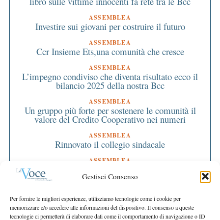
libro sulle vittime innocenti fa rete tra le Bcc
ASSEMBLEA
Investire sui giovani per costruire il futuro
ASSEMBLEA
Ccr Insieme Ets,una comunità che cresce
ASSEMBLEA
L’impegno condiviso che diventa risultato ecco il
bilancio 2025 della nostra Bcc
ASSEMBLEA
Un gruppo più forte per sostenere le comunità il
valore del Credito Cooperativo nei numeri
ASSEMBLEA
Rinnovato il collegio sindacale
ASSEMBLEA
Bilancio approvato all’unanimità e 2 milioni
Gestisci Consenso
destinati al territorio
EDITORIALE DIRETTORE
Per fornire le migliori esperienze, utilizziamo tecnologie come i cookie per
Crescere restando riconoscibili
memorizzare e/o accedere alle informazioni del dispositivo. Il consenso a queste
tecnologie ci permetterà di elaborare dati come il comportamento di navigazione o ID
EDITORIALE PRESIDENTE