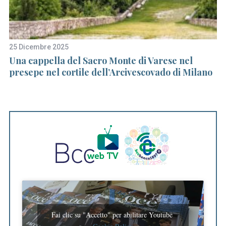
25 Dicembre 2025
11
Una cappella del Sacro Monte di Varese nel
A
presepe nel cortile dell’Arcivescovado di Milano
in
Fai clic su "Accetto" per abilitare Youtube