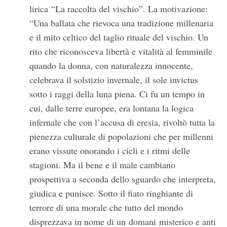
lirica “La raccolta del vischio”. La motivazione:
“Una ballata che rievoca una tradizione millenaria
e il mito celtico del taglio rituale del vischio. Un
rito che riconosceva libertà e vitalità al femminile
quando la donna, con naturalezza innocente,
celebrava il solstizio invernale, il sole invictus
sotto i raggi della luna piena. Ci fu un tempo in
cui, dalle terre europee, era lontana la logica
infernale che con l’accusa di eresia, rivoltò tutta la
pienezza culturale di popolazioni che per millenni
erano vissute onorando i cicli e i ritmi delle
S
stagioni. Ma il bene e il male cambiano
e
prospettiva a seconda dello sguardo che interpreta,
a
r
giudica e punisce. Sotto il fiato ringhiante di
c
terrore di una morale che tutto del mondo
h
disprezzava in nome di un domani misterico e anti
f