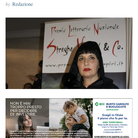
by
Redazione
r
: