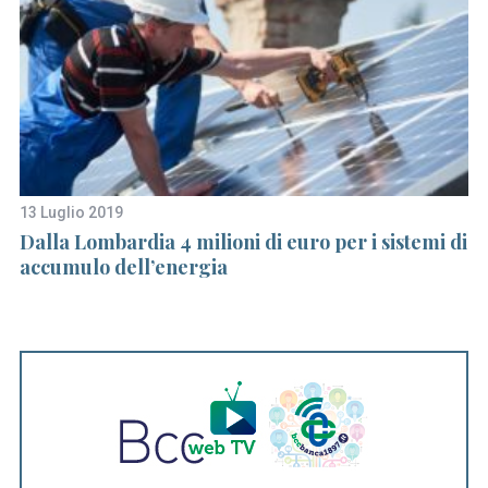
13 Luglio 2019
5 
Dalla Lombardia 4 milioni di euro per i sistemi di
I
accumulo dell’energia
s