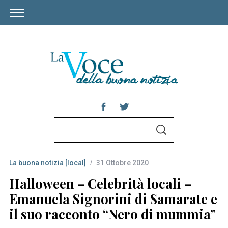
S
S
e
E
A
a
R
C
La buona notizia [local]
31 Ottobre 2020
r
H
c
Halloween – Celebrità locali –
h
Emanuela Signorini di Samarate e
f
il suo racconto “Nero di mummia”
o