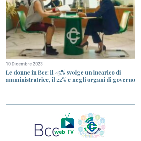
S
10 Dicembre 2023
30
e
Le donne in Bcc: il 45% svolge un incarico di
De
a
amministratrice, il 22% e negli organi di governo
po
r
c
c
h
f
o
r
: