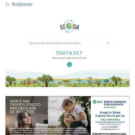
by
Redazione
r
: