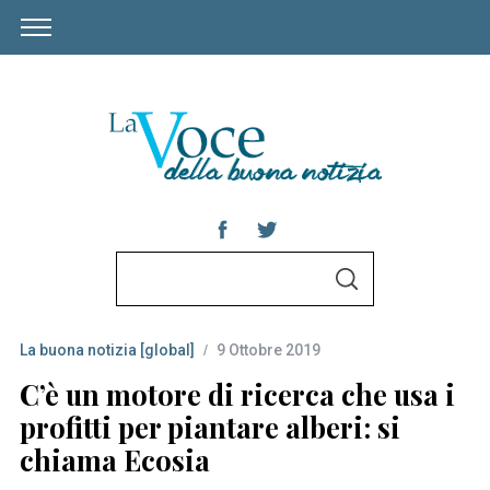
S
S
e
E
A
a
R
C
La buona notizia [global]
9 Ottobre 2019
r
H
c
C’è un motore di ricerca che usa i
h
profitti per piantare alberi: si
f
chiama Ecosia
o