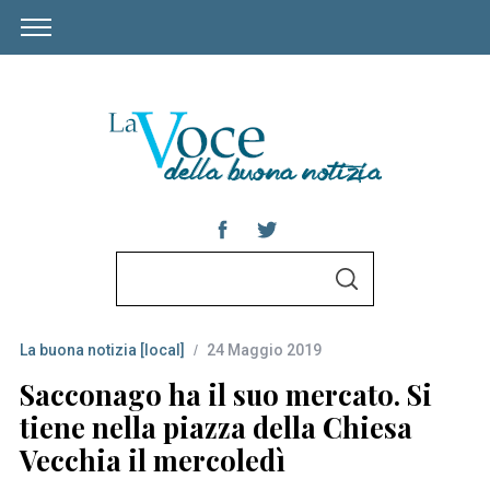
S
S
e
E
A
a
R
C
La buona notizia [local]
24 Maggio 2019
r
H
c
Sacconago ha il suo mercato. Si
h
tiene nella piazza della Chiesa
f
Vecchia il mercoledì
o