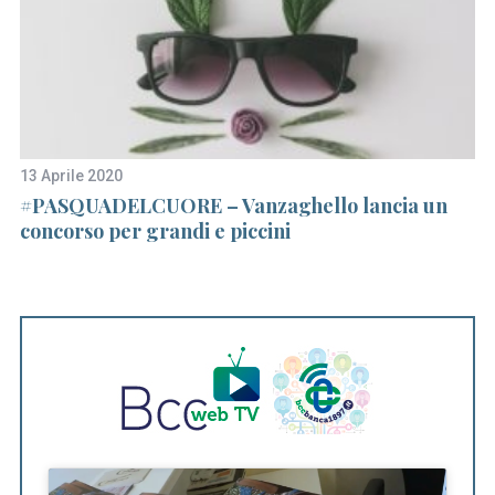
c
h
f
o
r
:
13 Aprile 2020
8 
ia
#PASQUADELCUORE – Vanzaghello lancia un
S
concorso per grandi e piccini
G
te