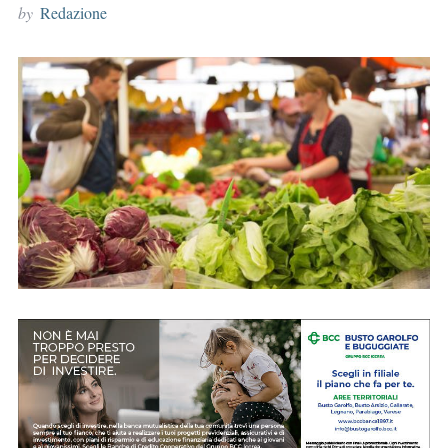
by
Redazione
r
: