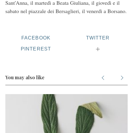
Sant’Anna, il martedì a Beata Giuliana, il giovedì e il
sabato nel piazzale dei Bersaglieri, il venerdì a Borsano.
FACEBOOK
TWITTER
PINTEREST
You may also like
S
e
a
r