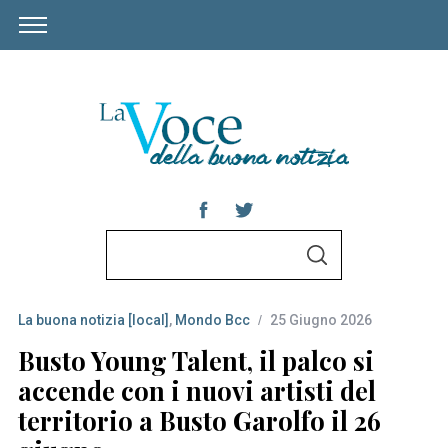
S
S
e
E
A
a
R
C
La buona notizia [local]
,
Mondo Bcc
25 Giugno 2026
r
H
c
Busto Young Talent, il palco si
h
accende con i nuovi artisti del
f
territorio a Busto Garolfo il 26
o