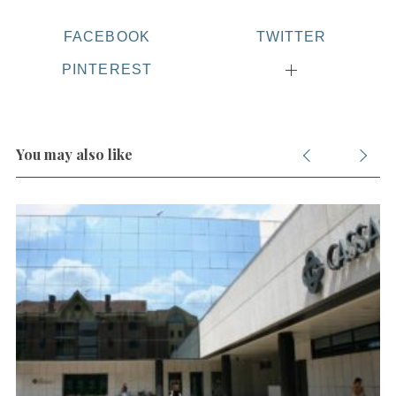
FACEBOOK
TWITTER
S
PINTEREST
e
a
r
c
You may also like
h
f
o
r
: