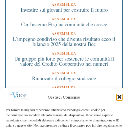
ASSEMBLEA
Investire sui giovani per costruire il futuro
ASSEMBLEA
Ccr Insieme Ets,una comunità che cresce
ASSEMBLEA
L’impegno condiviso che diventa risultato ecco il
bilancio 2025 della nostra Bcc
ASSEMBLEA
Un gruppo più forte per sostenere le comunità il
valore del Credito Cooperativo nei numeri
ASSEMBLEA
Rinnovato il collegio sindacale
ASSEMBLEA
Bilancio approvato all’unanimità e 2 milioni
Gestisci Consenso
destinati al territorio
EDITORIALE DIRETTORE
Per fornire le migliori esperienze, utilizziamo tecnologie come i cookie per
Crescere restando riconoscibili
memorizzare e/o accedere alle informazioni del dispositivo. Il consenso a queste
tecnologie ci permetterà di elaborare dati come il comportamento di navigazione o ID
EDITORIALE PRESIDENTE
unici su questo sito. Non acconsentire o ritirare il consenso può influire negativamente
Costruire futuro insieme