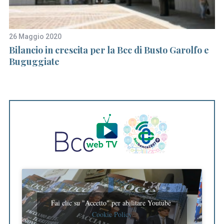
26 Maggio 2020
8 
o
Bilancio in crescita per la Bcc di Busto Garolfo e
Le
Buguggiate
p
Fai clic su "Accetto" per abilitare Youtube
Cookie Policy