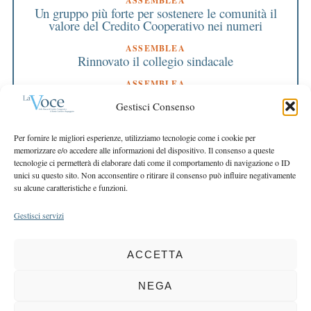
ASSEMBLEA
Un gruppo più forte per sostenere le comunità il
valore del Credito Cooperativo nei numeri
ASSEMBLEA
Rinnovato il collegio sindacale
ASSEMBLEA
Bilancio approvato all’unanimità e 2 milioni
Gestisci Consenso
destinati al territorio
EDITORIALE DIRETTORE
Per fornire le migliori esperienze, utilizziamo tecnologie come i cookie per
Crescere restando riconoscibili
memorizzare e/o accedere alle informazioni del dispositivo. Il consenso a queste
tecnologie ci permetterà di elaborare dati come il comportamento di navigazione o ID
EDITORIALE PRESIDENTE
unici su questo sito. Non acconsentire o ritirare il consenso può influire negativamente
Costruire futuro insieme
su alcune caratteristiche e funzioni.
Gestisci servizi
ACCETTA
COPYRIGHT 2025 LA VOCE |
PRIVACY
&
COOKIE POLICY
DIRETTORE RESPONSABILE:
CHIARA PORTA
| REDAZIONE & GRAFICA:
NEGA
EOIPSO.IT
| EDITORE:
BCC DI BUSTO GAROLFO E BUGUGGIATE
REGISTRAZIONE DEL TRIBUNALE DI MILANO N. 163 DEL 15 MARZO 2004