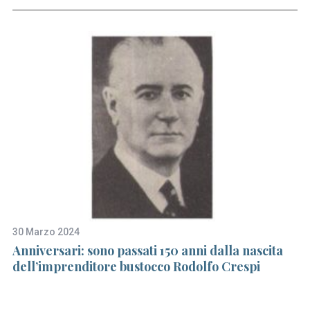
S
e
a
r
30 Marzo 2024
15
c
Anniversari: sono passati 150 anni dalla nascita
I 
h
dell’imprenditore bustocco Rodolfo Crespi
un
f
o
r