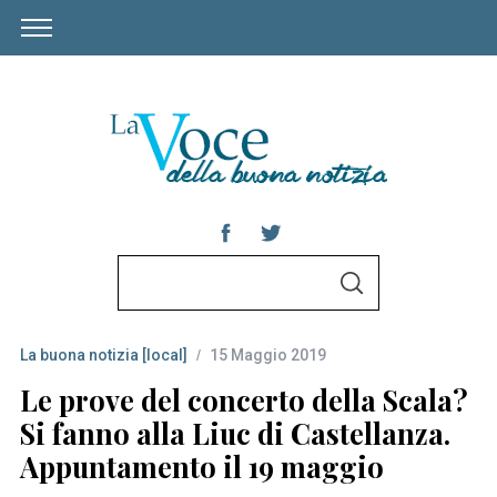
S
S
e
E
A
a
R
C
La buona notizia [local]
15 Maggio 2019
r
H
c
Le prove del concerto della Scala?
h
Si fanno alla Liuc di Castellanza.
f
Appuntamento il 19 maggio
o