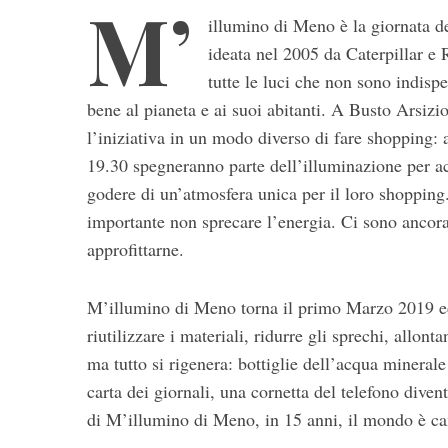
M’
illumino di Meno è la giornata del
ideata nel 2005 da Caterpillar e 
tutte le luci che non sono indispe
bene al pianeta e ai suoi abitanti. A Busto Arsiz
l’iniziativa in un modo diverso di fare shopping: 
19.30 spegneranno parte dell’illuminazione per ac
godere di un’atmosfera unica per il loro shopping.
S
importante non sprecare l’energia. Ci sono ancora
e
a
approfittarne.
r
c
M’illumino di Meno torna il primo Marzo 2019 ed 
h
f
riutilizzare i materiali, ridurre gli sprechi, allont
o
ma tutto si rigenera: bottiglie dell’acqua minerale
r
carta dei giornali, una cornetta del telefono dive
:
di M’illumino di Meno, in 15 anni, il mondo è c