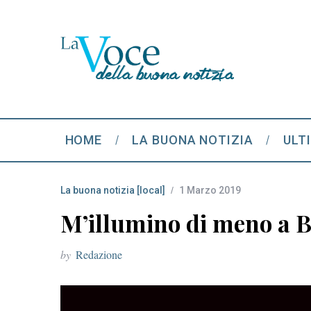
HOME
LA BUONA NOTIZIA
ULT
La buona notizia [local]
1 Marzo 2019
M’illumino di meno a B
by
Redazione