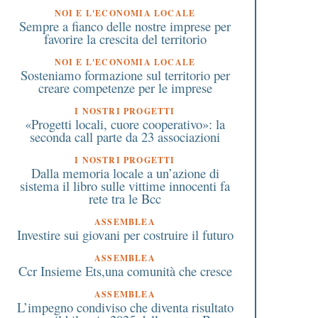
NOI E L'ECONOMIA LOCALE
Bodio Lomnago, domenica
Case popolari: agevol
Sempre a fianco delle nostre imprese per
28 maggio l’Asilo infantile
per chi è in difficoltà d
favorire la crescita del territorio
Sant’Anna festeggia 125 anni
regione Lombardia
NOI E L'ECONOMIA LOCALE
Sosteniamo formazione sul territorio per
creare competenze per le imprese
I NOSTRI PROGETTI
«Progetti locali, cuore cooperativo»: la
seconda call parte da 23 associazioni
I NOSTRI PROGETTI
Dalla memoria locale a un’azione di
sistema il libro sulle vittime innocenti fa
rete tra le Bcc
ASSEMBLEA
Investire sui giovani per costruire il futuro
ASSEMBLEA
Ccr Insieme Ets,una comunità che cresce
ASSEMBLEA
L’impegno condiviso che diventa risultato