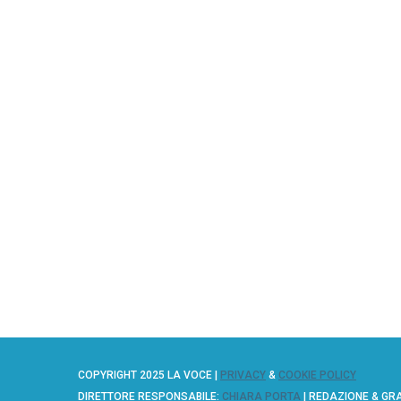
COPYRIGHT 2025 LA VOCE |
PRIVACY
&
COOKIE POLICY
DIRETTORE RESPONSABILE:
CHIARA PORTA
| REDAZIONE & GR