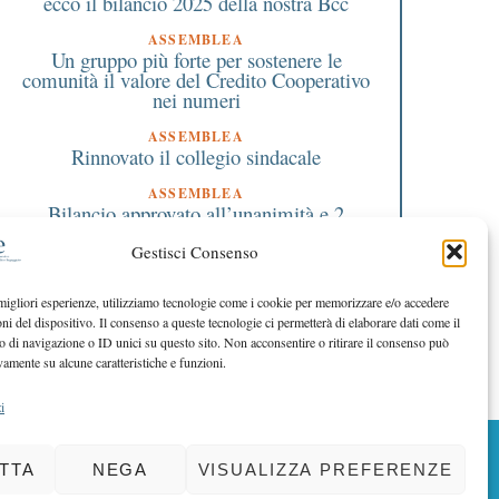
ecco il bilancio 2025 della nostra Bcc
ASSEMBLEA
Un gruppo più forte per sostenere le
comunità il valore del Credito Cooperativo
nei numeri
ASSEMBLEA
Rinnovato il collegio sindacale
ASSEMBLEA
Bilancio approvato all’unanimità e 2
milioni destinati al territorio
Gestisci Consenso
EDITORIALE DIRETTORE
Crescere restando riconoscibili
 migliori esperienze, utilizziamo tecnologie come i cookie per memorizzare e/o accedere
oni del dispositivo. Il consenso a queste tecnologie ci permetterà di elaborare dati come il
EDITORIALE PRESIDENTE
Costruire futuro insieme
di navigazione o ID unici su questo sito. Non acconsentire o ritirare il consenso può
vamente su alcune caratteristiche e funzioni.
i
BACK TO TOP
TTA
NEGA
VISUALIZZA PREFERENZE