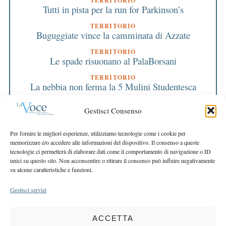
TERRITORIO
Tutti in pista per la run for Parkinson’s
TERRITORIO
Buguggiate vince la camminata di Azzate
TERRITORIO
Le spade risuonano al PalaBorsani
TERRITORIO
La nebbia non ferma la 5 Mulini Studentesca
TERRITORIO
Gestisci Consenso
La carica dei draghetti
TERRITORIO
Per fornire le migliori esperienze, utilizziamo tecnologie come i cookie per
Ultim’ora
memorizzare e/o accedere alle informazioni del dispositivo. Il consenso a queste
tecnologie ci permetterà di elaborare dati come il comportamento di navigazione o ID
TERRITORIO
unici su questo sito. Non acconsentire o ritirare il consenso può influire negativamente
Duemila libri a Gallarate
su alcune caratteristiche e funzioni.
Gestisci servizi
ACCETTA
COPYRIGHT 2025 LA VOCE |
PRIVACY
&
COOKIE POLICY