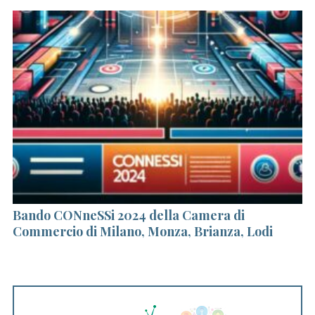
i
Bando CONneSSi 2024 della Camera di
Il
Commercio di Milano, Monza, Brianza, Lodi
Fr
d
S